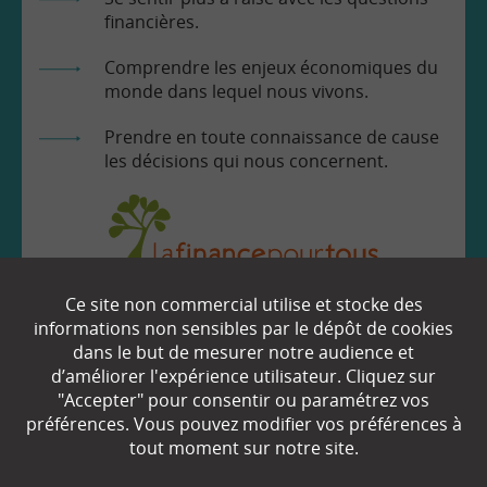
financières.
Comprendre les enjeux économiques du
monde dans lequel nous vivons.
Prendre en toute connaissance de cause
les décisions qui nous concernent.
Ce site non commercial utilise et stocke des
EN SAVOIR
+
informations non sensibles par le dépôt de cookies
dans le but de mesurer notre audience et
d’améliorer l'expérience utilisateur. Cliquez sur
"Accepter" pour consentir ou paramétrez vos
Qui sommes-nous ?
préférences. Vous pouvez modifier vos préférences à
Partenaires
tout moment sur notre site.