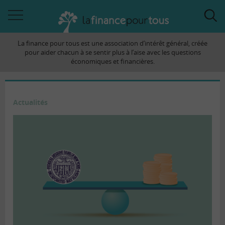
Accéder
Acc
à
à
La finance pour tous est une association d’intérêt général, créée
la
la
pour aider chacun à se sentir plus à l’aise avec les questions
navigation
rec
économiques et financières.
Actualités