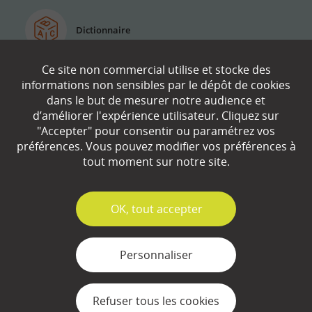
Dictionnaire
Ce site non commercial utilise et stocke des
informations non sensibles par le dépôt de cookies
dans le but de mesurer notre audience et
À propos
d’améliorer l'expérience utilisateur. Cliquez sur
Le site lafinancepourtous.com est édité par
"Accepter" pour consentir ou paramétrez vos
l’Institut pour l’Education Financière du Public
préférences. Vous pouvez modifier vos préférences à
(IEFP), association d’intérêt général, éligible au
tout moment sur notre site.
mécénat et agréée par le Ministère de
l’Education Nationale. L’IEFP a été créé pour
aider chacun à acquérir les bases de
✓
OK, tout accepter
connaissances nécessaires pour :
Se sentir plus à l’aise avec les questions
Personnaliser
financières.
Comprendre les enjeux économiques du
Refuser tous les cookies
monde dans lequel nous vivons.