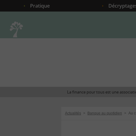
Pratique
Décryptage
Accueil
La finance pour tous est une associatio
Actualités
>
Banque au quotidien
>
Au c