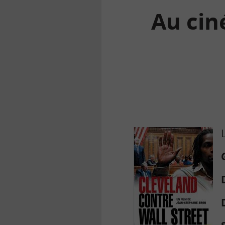
Au cin
la
finance
pour
tous