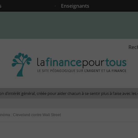
s
Enseignants
Rec
La
fina
pour
tous
-
Le
n d’intérêt général, créée pour aider chacun à se sentir plus à l’aise avec l
site
péda
sur
inéma : Cleveland contre Wall Street
l'arg
et
la
fina