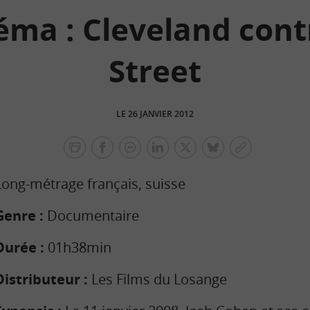
éma : Cleveland cont
Street
LE 26 JANVIER 2012
facebook
facebook
Linkedin
Twitter
bluesky
Copier
messenger
le
Long-métrage français, suisse
lien
Genre :
Documentaire
Durée :
01h38min
Distributeur :
Les Films du Losange