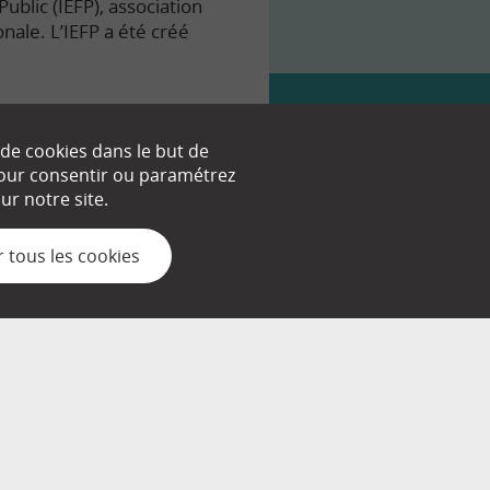
ublic (IEFP), association
onale. L’IEFP a été créé
 de cookies dans le but de
 pour consentir ou paramétrez
nt.
r notre site.
 tous les cookies