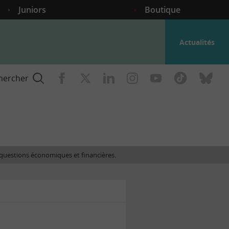
Juniors
Boutique
Actualités
hercher
nce
es questions économiques et financières.
gogique
ent
nce