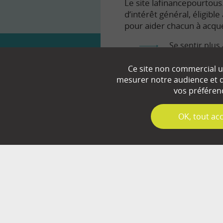
Le site lafinancepourtous.
d’intérêt général, éligibl
pour aider chacun à acqué
Se sentir plus 
Comprendre le
Ce site non commercial ut
mesurer notre audience et d’
Prendre en to
vos préféren
✓
OK, tout ac