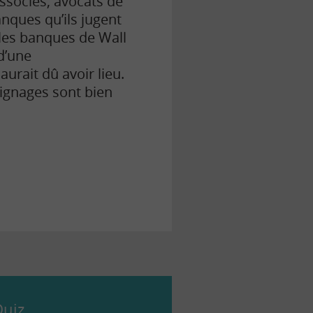
associés, avocats de
anques qu’ils jugent
 les banques de Wall
d’une
aurait dû avoir lieu.
oignages sont bien
uiz