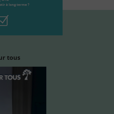
tir à long terme ?
ur tous