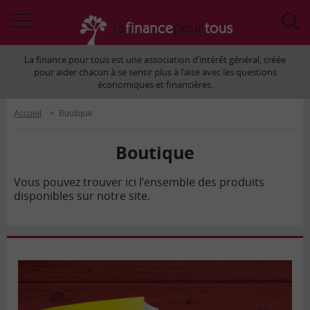
Accéder
Acc
à
à
La finance pour tous est une association d’intérêt général, créée
la
la
pour aider chacun à se sentir plus à l’aise avec les questions
navigation
rec
économiques et financières.
Accueil
>
Boutique
Boutique
la
Vous pouvez trouver ici l’ensemble des produits
disponibles sur notre site.
finance
pour
tous