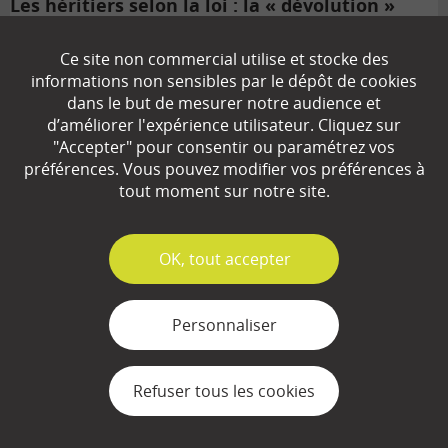
Les héritiers selon la loi : la « dévolution »
légale
Ce site non commercial utilise et stocke des
Savoir dans quelles conditions votre patrimoine sera réparti entre vos
informations non sensibles par le dépôt de cookies
héritiers est une préoccupation légitime. Que recevront vos…
dans le but de mesurer notre audience et
d’améliorer l'expérience utilisateur. Cliquez sur
"Accepter" pour consentir ou paramétrez vos
SE PROTÉGER DES ARNAQUES
Tous les articles
préférences. Vous pouvez modifier vos préférences à
tout moment sur notre site.
✓
OK, tout accepter
Personnaliser
Refuser tous les cookies