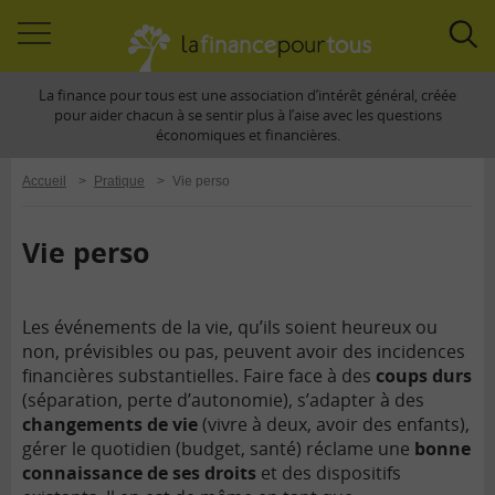
Accéder
Acc
à
à
La finance pour tous est une association d’intérêt général, créée
la
la
pour aider chacun à se sentir plus à l’aise avec les questions
navigation
rec
économiques et financières.
Accueil
>
Pratique
>
Vie perso
Vie perso
Les événements de la vie, qu’ils soient heureux ou
non, prévisibles ou pas, peuvent avoir des incidences
financières substantielles. Faire face à des
coups durs
(séparation, perte d’autonomie), s’adapter à des
changements de vie
(vivre à deux, avoir des enfants),
gérer le quotidien (budget, santé) réclame une
bonne
connaissance de ses droits
et des dispositifs