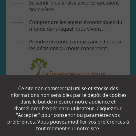
Se sentir plus à l’aise avec les questions
financières.
Comprendre les enjeux économiques du
monde dans lequel nous vivons.
Prendre en toute connaissance de cause
les décisions qui nous concernent.
Ce site non commercial utilise et stocke des
EN SAVOIR
+
informations non sensibles par le dépôt de cookies
dans le but de mesurer notre audience et
d’améliorer l'expérience utilisateur. Cliquez sur
"Accepter" pour consentir ou paramétrez vos
Qui sommes-nous ?
préférences. Vous pouvez modifier vos préférences à
Partenaires
tout moment sur notre site.