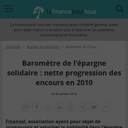
Accéder
Acc
à
à
La finance pour tous est une association d’intérêt général, créée
la
la
pour aider chacun à se sentir plus à l’aise avec les questions
navigation
rec
économiques et financières.
Actualités
>
Banque au quotidien
>
Baromètre de l’épargne solidaire : nette progression des encours en 2010
Baromètre de l’épargne
solidaire : nette progression des
encours en 2010
Le 26 janvier 2012
la
finance
facebook
facebook
Linkedin
Whatsapp
Twitter
bluesky
Copier
pour
messenger
le
tous
Finansol
, association ayant pour objet de
lien
promouvoir et valoriser la solidarité dans l’épargne