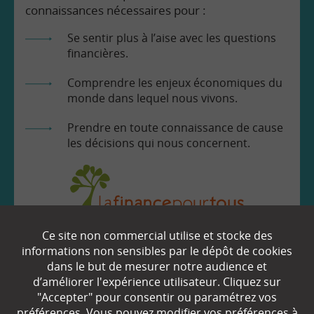
connaissances nécessaires pour :
Se sentir plus à l’aise avec les questions
financières.
Comprendre les enjeux économiques du
monde dans lequel nous vivons.
Prendre en toute connaissance de cause
les décisions qui nous concernent.
Ce site non commercial utilise et stocke des
EN SAVOIR
+
informations non sensibles par le dépôt de cookies
dans le but de mesurer notre audience et
d’améliorer l'expérience utilisateur. Cliquez sur
"Accepter" pour consentir ou paramétrez vos
Qui sommes-nous ?
préférences. Vous pouvez modifier vos préférences à