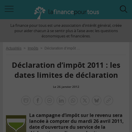
Accéder
Acc
à
à
La finance pour tous est une association d’intérêt général, créée
la
la
pour aider chacun à se sentir plus à l’aise avec les questions
navigation
rec
économiques et financières.
Actualités
>
Impôts
>
Déclaration d’impôt 2011 : les dates limites de déclaration
Déclaration d’impôt 2011 : les
dates limites de déclaration
Le 26 janvier 2012
la
finance
facebook
facebook
Linkedin
Whatsapp
Twitter
bluesky
Copier
pour
messenger
le
tous
La campagne d’impôt sur le revenu sera
lien
lancée à compter du mardi 26 avril 2011,
date d’ouverture du service de la