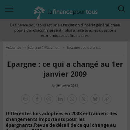
Accéder
Acc
à
à
La finance pour tous est une association d’intérêt général, créée
la
la
pour aider chacun à se sentir plus à l’aise avec les questions
navigation
rec
économiques et financières.
Actualités
>
Épargne / Placement
>
Epargne : ce qui a changé au 1er janvier 2009
Epargne : ce qui a changé au 1er
janvier 2009
Le 26 janvier 2012
la
finance
facebook
facebook
Linkedin
Whatsapp
Twitter
bluesky
Copier
pour
messenger
le
tous
Différentes lois adoptées en 2008 entrainent des
lien
changements importants pour les
épargnants.
Revue de détail de ce qui change au