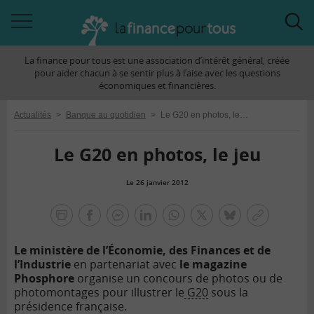
Accéder
Acc
à
à
La finance pour tous est une association d’intérêt général, créée
la
la
pour aider chacun à se sentir plus à l’aise avec les questions
navigation
rec
économiques et financières.
Actualités
>
Banque au quotidien
>
Le G20 en photos, le jeu
Le G20 en photos, le jeu
Le 26 janvier 2012
la
finance
facebook
facebook
Linkedin
Whatsapp
Twitter
bluesky
Copier
pour
messenger
le
tous
Le ministère de l’Économie, des Finances et de
lien
l’Industrie
en partenariat avec
le magazine
Phosphore
organise un concours de photos ou de
photomontages pour illustrer le
G20
sous la
présidence française.