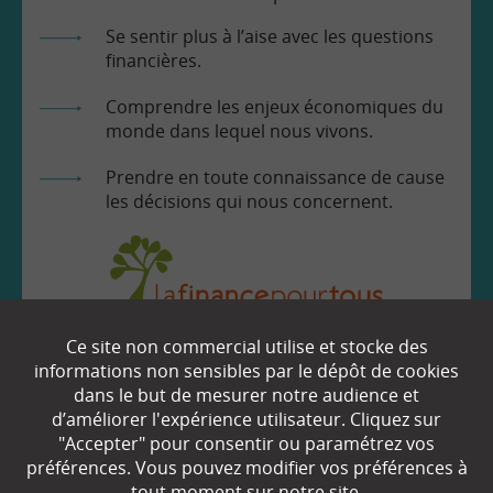
Se sentir plus à l’aise avec les questions
financières.
Comprendre les enjeux économiques du
monde dans lequel nous vivons.
Prendre en toute connaissance de cause
les décisions qui nous concernent.
Ce site non commercial utilise et stocke des
EN SAVOIR
+
informations non sensibles par le dépôt de cookies
dans le but de mesurer notre audience et
d’améliorer l'expérience utilisateur. Cliquez sur
"Accepter" pour consentir ou paramétrez vos
Qui sommes-nous ?
préférences. Vous pouvez modifier vos préférences à
Partenaires
tout moment sur notre site.