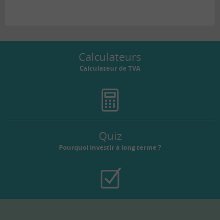
messenger
le
tous
lien
Calculateurs
Calculateur de TVA
Quiz
Pourquoi investir à long terme ?