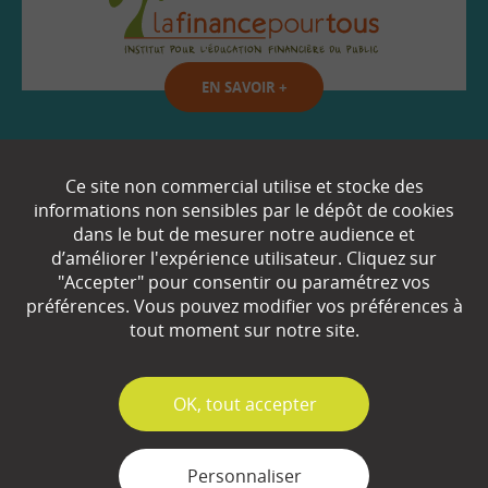
EN SAVOIR
+
Qui sommes-nous ?
Ce site non commercial utilise et stocke des
informations non sensibles par le dépôt de cookies
Partenaires
dans le but de mesurer notre audience et
d’améliorer l'expérience utilisateur. Cliquez sur
Espace Presse
"Accepter" pour consentir ou paramétrez vos
préférences. Vous pouvez modifier vos préférences à
Plan du site
tout moment sur notre site.
Contact
Mentions légales
✓
OK, tout accepter
Gestion des cookies
Personnaliser