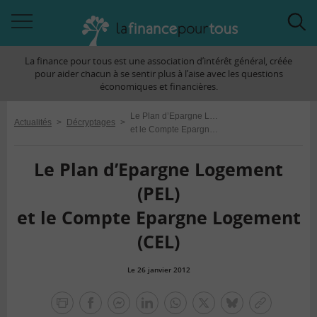
Accéder
Acc
à
à
La finance pour tous est une association d’intérêt général, créée
la
la
pour aider chacun à se sentir plus à l’aise avec les questions
navigation
rec
économiques et financières.
Le Plan d’Epargne Logement (PEL)
Actualités
>
Décryptages
>
et le Compte Epargne Logement (CEL)
Le Plan d’Epargne Logement
(PEL)
et le Compte Epargne Logement
(CEL)
Le 26 janvier 2012
la
finance
facebook
facebook
Linkedin
Whatsapp
Twitter
bluesky
Copier
pour