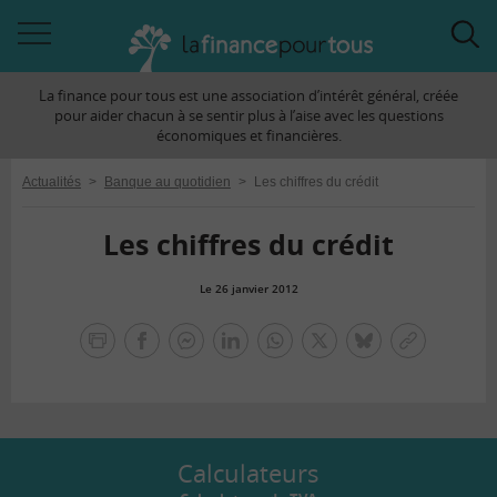
Accéder
Acc
à
à
La finance pour tous est une association d’intérêt général, créée
la
la
pour aider chacun à se sentir plus à l’aise avec les questions
navigation
rec
économiques et financières.
Actualités
>
Banque au quotidien
>
Les chiffres du crédit
Les chiffres du crédit
Le 26 janvier 2012
la
finance
facebook
facebook
Linkedin
Whatsapp
Twitter
bluesky
Copier
pour
messenger
le
tous
lien
Calculateurs