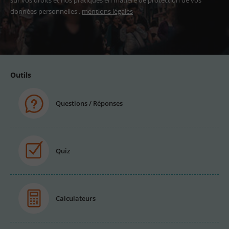
sur vos droits et nos pratiques en matière de protection de vos
données personnelles :
mentions légales
Adresse
email
Outils
Questions / Réponses
Quiz
Calculateurs