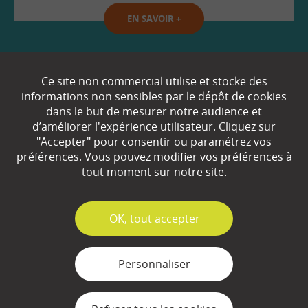
EN SAVOIR
+
Qui sommes-nous ?
Ce site non commercial utilise et stocke des
informations non sensibles par le dépôt de cookies
Partenaires
dans le but de mesurer notre audience et
d’améliorer l'expérience utilisateur. Cliquez sur
Espace Presse
"Accepter" pour consentir ou paramétrez vos
préférences. Vous pouvez modifier vos préférences à
Plan du site
tout moment sur notre site.
Contact
Mentions légales
✓
OK, tout accepter
Gestion des cookies
Personnaliser