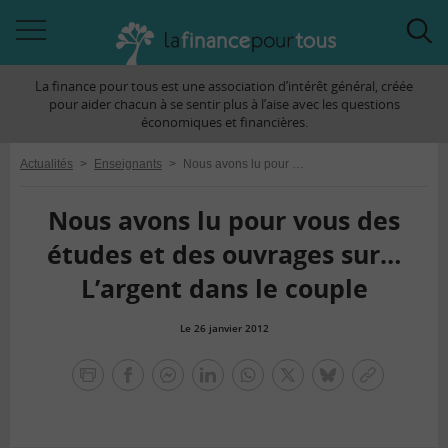
Accéder
Acc
à
à
La finance pour tous est une association d’intérêt général, créée
la
la
pour aider chacun à se sentir plus à l’aise avec les questions
navigation
rec
économiques et financières.
Actualités
>
Enseignants
>
Nous avons lu pour vous des études et des ouvrages sur… L’argent dans le couple
Nous avons lu pour vous des
études et des ouvrages sur…
L’argent dans le couple
Le 26 janvier 2012
la
finance
facebook
facebook
Linkedin
Whatsapp
Twitter
bluesky
Copier
pour
messenger
le
tous
lien