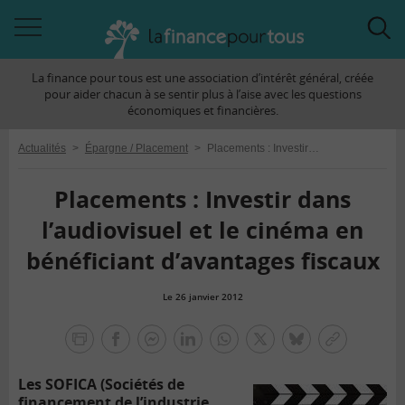
Accéder
Acc
à
à
La finance pour tous est une association d’intérêt général, créée
la
la
pour aider chacun à se sentir plus à l’aise avec les questions
navigation
rec
économiques et financières.
Actualités
>
Épargne / Placement
>
Placements : Investir dans l’audiovisuel et le cinéma en bénéficiant d’avantages fiscaux
Placements : Investir dans
l’audiovisuel et le cinéma en
bénéficiant d’avantages fiscaux
Le 26 janvier 2012
la
finance
facebook
facebook
Linkedin
Whatsapp
Twitter
bluesky
Copier
pour
messenger
le
tous
Les SOFICA (Sociétés de
lien
financement de l’industrie