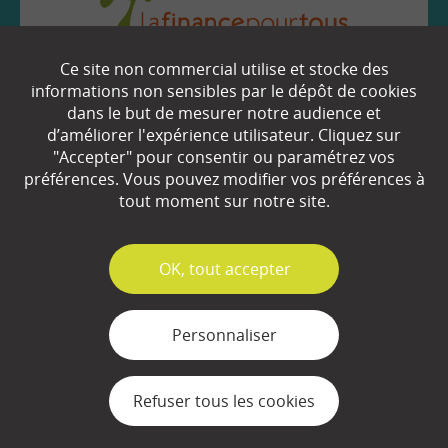
Ce site non commercial utilise et stocke des
EN SAVOIR
+
informations non sensibles par le dépôt de cookies
dans le but de mesurer notre audience et
d’améliorer l'expérience utilisateur. Cliquez sur
"Accepter" pour consentir ou paramétrez vos
Qui sommes-nous ?
préférences. Vous pouvez modifier vos préférences à
Partenaires
tout moment sur notre site.
Espace Presse
✓
OK, tout accepter
Plan du site
Contact
Personnaliser
Mentions légales
Refuser tous les cookies
Gestion des cookies