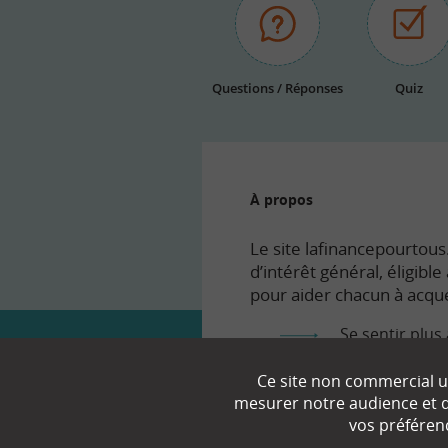
Questions / Réponses
Quiz
À propos
Le site lafinancepourtous.
d’intérêt général, éligibl
pour aider chacun à acqué
Se sentir plus 
Comprendre le
Ce site non commercial ut
mesurer notre audience et d’
Prendre en to
vos préféren