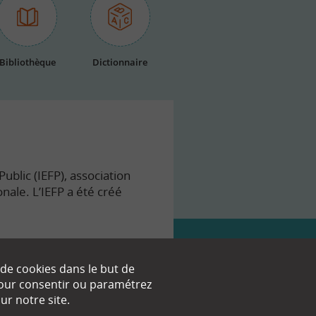
Bibliothèque
Dictionnaire
ublic (IEFP), association
onale. L’IEFP a été créé
 de cookies dans le but de
 pour consentir ou paramétrez
nt.
r notre site.