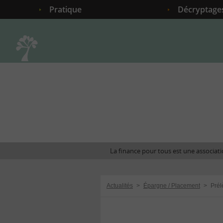
Pratique
Décryptage
Accueil
La finance pour tous est une associatio
Actualités
>
Épargne / Placement
>