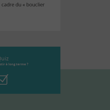
e cadre du « bouclier
uiz
tir à long terme ?