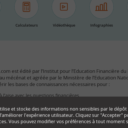
Calculateurs
Vidéothèque
Infographies
com est édité par l’Institut pour l’Education Financière du P
e au mécénat et agréée par le Ministère de l’Education Nati
rir les bases de connaissances nécessaires pour :
à l’aise avec les questions financières.
s enjeux économiques du monde dans lequel nous vivons.
ilise et stocke des informations non sensibles par le dépôt
améliorer l'expérience utilisateur. Cliquez sur "Accepter"
ute connaissance de cause les décisions qui nous concerne
ces. Vous pouvez modifier vos préférences à tout moment su