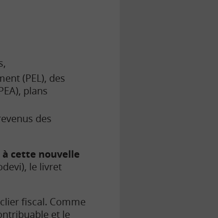
s,
ment (PEL), des
PEA), plans
 revenus des
 à cette nouvelle
evi), le livret
clier fiscal. Comme
ontribuable et le