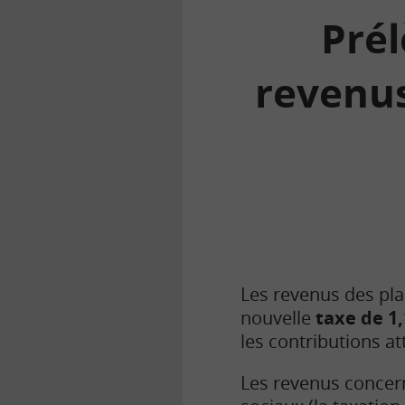
Prél
revenus
la
finance
pour
tous
Les revenus des pla
nouvelle
taxe de 1
les contributions a
Les revenus concer