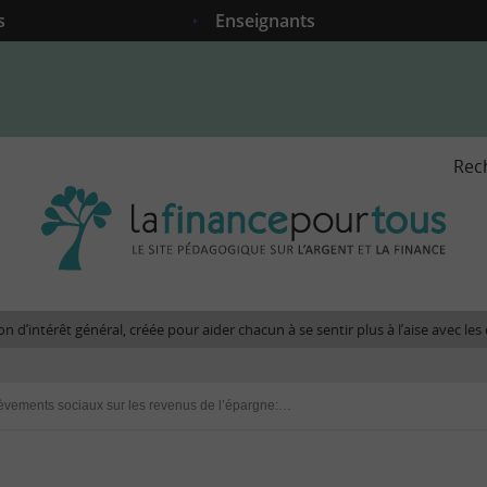
s
Enseignants
Rec
La
fina
pour
tous
-
Le
n d’intérêt général, créée pour aider chacun à se sentir plus à l’aise avec l
site
péda
sur
Prélèvements sociaux sur les revenus de l’épargne: + 1,1 % au 1er janvier 2009
l'arg
et
la
fina