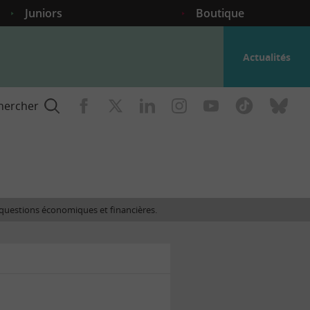
Juniors
Boutique
Actualités
hercher
nce
es questions économiques et financières.
gogique
ent
nce