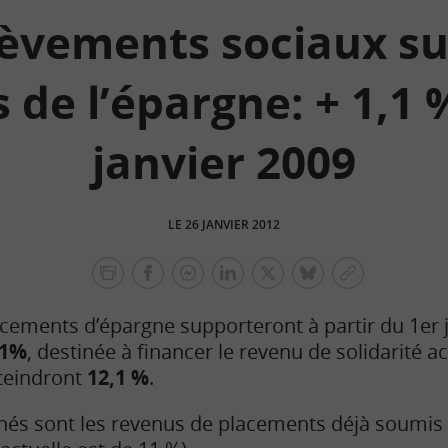
èvements sociaux su
 de l’épargne: + 1,1 
janvier 2009
LE 26 JANVIER 2012
facebook
facebook
Linkedin
Twitter
bluesky
Copier
messenger
le
cements d’épargne supporteront à partir du 1er 
lien
,1%
, destinée à financer le revenu de solidarité ac
tteindront
12,1 %
.
nés sont les revenus de placements déjà soumis