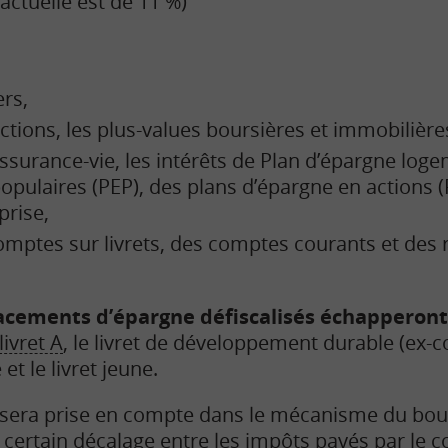
 actuelle est de 11 %)
ers,
actions, les plus-values boursières et immobilière
assurance-vie, les intérêts de Plan d’épargne loge
opulaires (PEP), des plans d’épargne en actions (
prise,
comptes sur livrets, des comptes courants et des
lacements d’épargne défiscalisés échapperont
livret A
, le livret de développement durable (ex-cod
et le livret jeune.
e sera prise en compte dans le mécanisme du bou
n certain décalage entre les impôts payés par le c