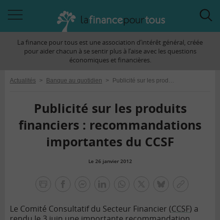
Accéder
Acc
à
à
La finance pour tous est une association d’intérêt général, créée
la
la
pour aider chacun à se sentir plus à l’aise avec les questions
navigation
rec
économiques et financières.
Actualités
>
Banque au quotidien
>
Publicité sur les produits financiers : recommandations importantes du CCSF
Publicité sur les produits
financiers : recommandations
importantes du CCSF
Le 26 janvier 2012
la
finance
facebook
facebook
Linkedin
Whatsapp
Twitter
bluesky
Copier
pour
messenger
le
tous
Le Comité Consultatif du Secteur Financier (
CCSF
) a
lien
rendu le 3 juin une importante recommandation