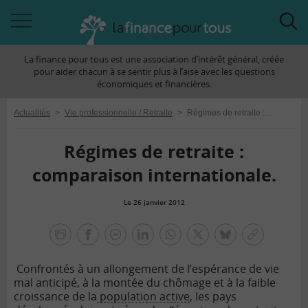
Accéder
Acc
à
à
La finance pour tous est une association d’intérêt général, créée
la
la
pour aider chacun à se sentir plus à l’aise avec les questions
navigation
rec
économiques et financières.
Actualités
>
Vie professionnelle / Retraite
>
Régimes de retraite : comparaison internationale.
Régimes de retraite :
comparaison internationale.
Le 26 janvier 2012
la
finance
facebook
facebook
Linkedin
Whatsapp
Twitter
bluesky
Copier
pour
messenger
le
tous
Confrontés à un allongement de l’espérance de vie
lien
mal anticipé, à la montée du chômage et à la faible
croissance de la
population active
, les pays