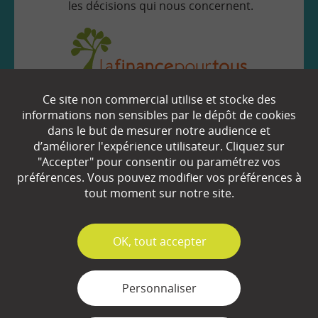
les décisions qui nous concernent.
Ce site non commercial utilise et stocke des
EN SAVOIR
+
informations non sensibles par le dépôt de cookies
dans le but de mesurer notre audience et
d’améliorer l'expérience utilisateur. Cliquez sur
"Accepter" pour consentir ou paramétrez vos
Qui sommes-nous ?
préférences. Vous pouvez modifier vos préférences à
Partenaires
tout moment sur notre site.
Espace Presse
✓
OK, tout accepter
Plan du site
Contact
Personnaliser
Mentions légales