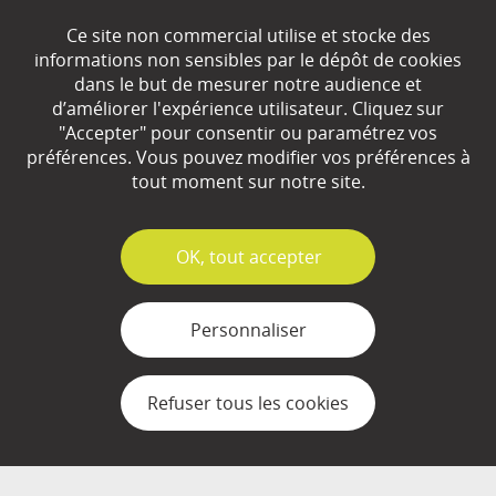
Ce site non commercial utilise et stocke des
EN SAVOIR
+
informations non sensibles par le dépôt de cookies
dans le but de mesurer notre audience et
d’améliorer l'expérience utilisateur. Cliquez sur
"Accepter" pour consentir ou paramétrez vos
Qui sommes-nous ?
préférences. Vous pouvez modifier vos préférences à
Partenaires
tout moment sur notre site.
Espace Presse
✓
OK, tout accepter
Plan du site
Contact
Personnaliser
Mentions légales
Refuser tous les cookies
Gestion des cookies