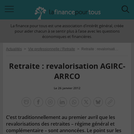
Accéder
Acc
à
à
La finance pour tous est une association d’intérêt général, créée
la
la
pour aider chacun à se sentir plus à l’aise avec les questions
navigation
rec
économiques et financières.
Actualités
>
Vie professionnelle / Retraite
>
Retraite : revalorisation AGIRC-ARRCO
Retraite : revalorisation AGIRC-
ARRCO
Le 26 janvier 2012
la
finance
facebook
facebook
Linkedin
Whatsapp
Twitter
bluesky
Copier
pour
messenger
le
tous
C’est traditionnellement au premier avril que les
lien
revalorisations des retraites – régime général et
complémentaire – sont annoncées. Le point sur les