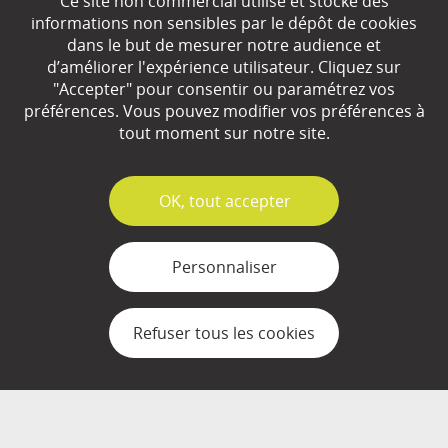
Ce site non commercial utilise et stocke des
EN SAVOIR
+
informations non sensibles par le dépôt de cookies
dans le but de mesurer notre audience et
d’améliorer l'expérience utilisateur. Cliquez sur
"Accepter" pour consentir ou paramétrez vos
Qui sommes-nous ?
préférences. Vous pouvez modifier vos préférences à
Partenaires
tout moment sur notre site.
Espace Presse
✓
OK, tout accepter
Plan du site
Contact
Personnaliser
Mentions légales
Refuser tous les cookies
Gestion des cookies