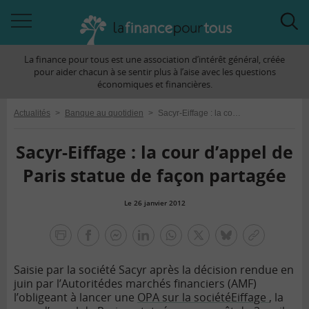
Accéder
Acc
à
à
La finance pour tous est une association d’intérêt général, créée
la
la
pour aider chacun à se sentir plus à l’aise avec les questions
navigation
rec
économiques et financières.
Actualités
>
Banque au quotidien
>
Sacyr-Eiffage : la cour d’appel de Paris statue de façon partagée
Sacyr-Eiffage : la cour d’appel de
Paris statue de façon partagée
Le 26 janvier 2012
la
finance
facebook
facebook
Linkedin
Whatsapp
Twitter
bluesky
Copier
pour
messenger
le
tous
Saisie par la société Sacyr après la décision rendue en
lien
juin par l’Autorité
des marchés financiers (AMF)
l’obligeant à lancer une
OPA sur la société
Eiffage
, la