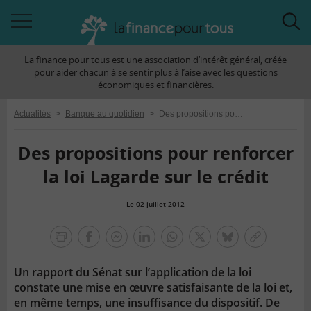
Accéder
Acc
à
à
La finance pour tous est une association d’intérêt général, créée
la
la
pour aider chacun à se sentir plus à l’aise avec les questions
navigation
rec
économiques et financières.
Actualités
>
Banque au quotidien
>
Des propositions pour renforcer la loi Lagarde sur le crédit
Des propositions pour renforcer
la loi Lagarde sur le crédit
Le 02 juillet 2012
la
finance
facebook
facebook
Linkedin
Whatsapp
Twitter
bluesky
Copier
pour
messenger
le
tous
Un rapport du Sénat sur l’application de la loi
lien
constate une mise en œuvre satisfaisante de la loi et,
en même temps, une insuffisance du dispositif. De