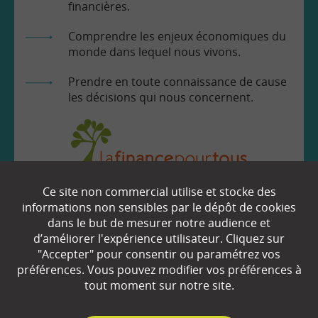
financières.
Comprendre les enjeux économiques du
monde dans lequel nous vivons.
Prendre en toute connaissance de cause
les décisions qui nous concernent.
Ce site non commercial utilise et stocke des
EN SAVOIR
+
informations non sensibles par le dépôt de cookies
dans le but de mesurer notre audience et
d’améliorer l'expérience utilisateur. Cliquez sur
Qui sommes-nous ?
"Accepter" pour consentir ou paramétrez vos
préférences. Vous pouvez modifier vos préférences à
Partenaires
tout moment sur notre site.
Espace Presse