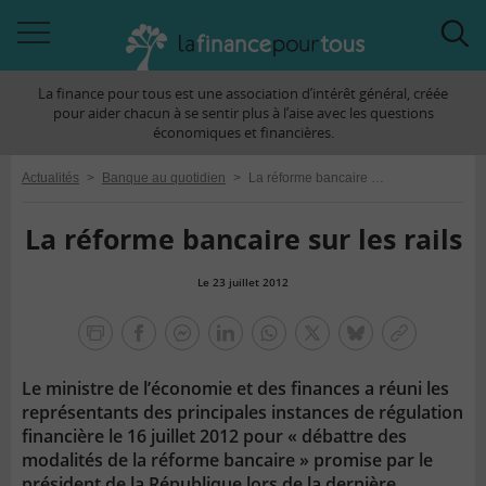
Accéder
Acc
à
à
La finance pour tous est une association d’intérêt général, créée
la
la
pour aider chacun à se sentir plus à l’aise avec les questions
navigation
rec
économiques et financières.
Actualités
>
Banque au quotidien
>
La réforme bancaire sur les rails
La réforme bancaire sur les rails
Le 23 juillet 2012
la
finance
facebook
facebook
Linkedin
Whatsapp
Twitter
bluesky
Copier
pour
messenger
le
tous
Le ministre de l’économie et des finances a réuni les
lien
représentants des principales instances de régulation
financière le 16 juillet 2012 pour « débattre des
modalités de la réforme bancaire » promise par le
président de la République lors de la dernière