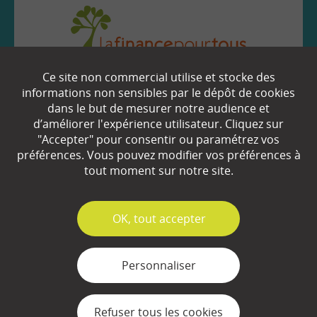
Ce site non commercial utilise et stocke des
EN SAVOIR
+
informations non sensibles par le dépôt de cookies
dans le but de mesurer notre audience et
d’améliorer l'expérience utilisateur. Cliquez sur
"Accepter" pour consentir ou paramétrez vos
Qui sommes-nous ?
préférences. Vous pouvez modifier vos préférences à
Partenaires
tout moment sur notre site.
Espace Presse
✓
OK, tout accepter
Plan du site
Contact
Personnaliser
Mentions légales
Refuser tous les cookies
Gestion des cookies