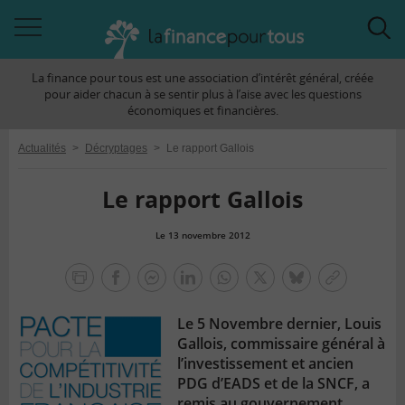
Accéder
Acc
à
à
La finance pour tous est une association d’intérêt général, créée
la
la
pour aider chacun à se sentir plus à l’aise avec les questions
navigation
rec
économiques et financières.
Actualités
>
Décryptages
>
Le rapport Gallois
Le rapport Gallois
Le 13 novembre 2012
la
finance
facebook
facebook
Linkedin
Whatsapp
Twitter
bluesky
Copier
pour
messenger
le
tous
Le 5 Novembre dernier, Louis
lien
Gallois, commissaire général à
l’investissement et ancien
PDG d’EADS et de la SNCF, a
remis au gouvernement