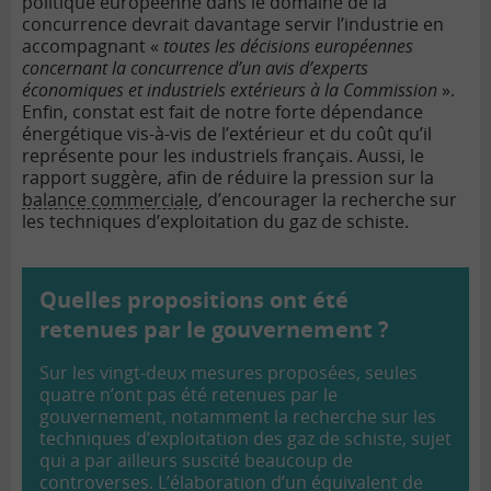
politique européenne dans le domaine de la
concurrence devrait davantage servir l’industrie en
accompagnant «
toutes les décisions européennes
concernant la concurrence d’un avis d’experts
économiques et industriels extérieurs à la Commission
».
Enfin, constat est fait de notre forte dépendance
énergétique vis-à-vis de l’extérieur et du coût qu’il
représente pour les industriels français. Aussi, le
rapport suggère, afin de réduire la pression sur la
balance commerciale
, d’encourager la recherche sur
les techniques d’exploitation du gaz de schiste.
Quelles propositions ont été
retenues par le gouvernement ?
Sur les vingt-deux mesures proposées, seules
quatre n’ont pas été retenues par le
gouvernement, notamment la recherche sur les
techniques d’exploitation des gaz de schiste, sujet
qui a par ailleurs suscité beaucoup de
controverses. L’élaboration d’un équivalent de