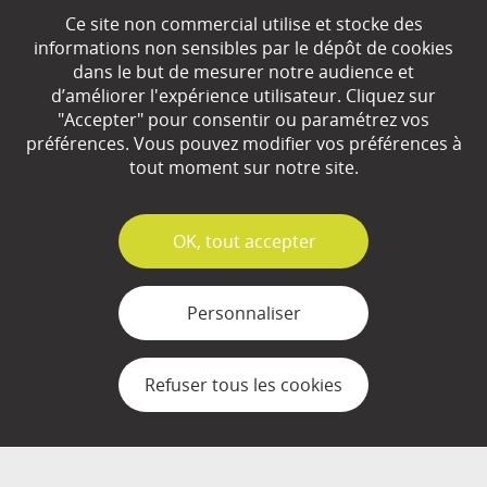
Ce site non commercial utilise et stocke des
EN SAVOIR
+
informations non sensibles par le dépôt de cookies
dans le but de mesurer notre audience et
d’améliorer l'expérience utilisateur. Cliquez sur
Qui sommes-nous ?
"Accepter" pour consentir ou paramétrez vos
préférences. Vous pouvez modifier vos préférences à
Partenaires
tout moment sur notre site.
Espace Presse
✓
OK, tout accepter
Plan du site
Contact
Personnaliser
Mentions légales
Refuser tous les cookies
Gestion des cookies