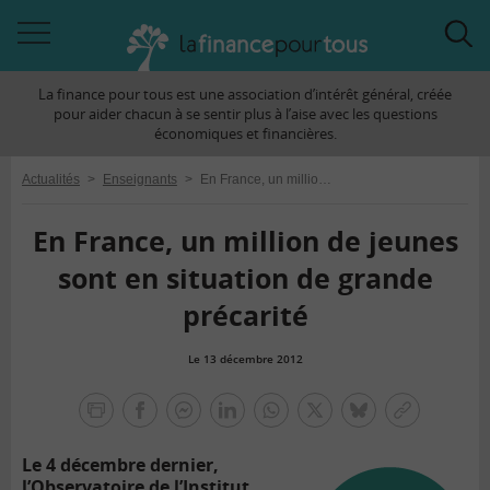
Accéder
Acc
à
à
La finance pour tous est une association d’intérêt général, créée
la
la
pour aider chacun à se sentir plus à l’aise avec les questions
navigation
rec
économiques et financières.
Actualités
>
Enseignants
>
En France, un million de jeunes sont en situation de grande précarité
En France, un million de jeunes
sont en situation de grande
précarité
Le 13 décembre 2012
la
finance
facebook
facebook
Linkedin
Whatsapp
Twitter
bluesky
Copier
pour
messenger
le
tous
Le 4 décembre dernier,
lien
l’Observatoire de l’Institut