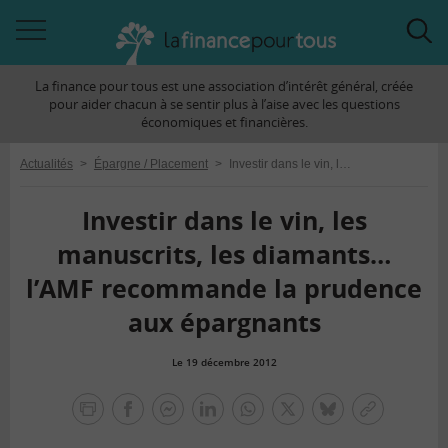
Accéder
Acc
à
à
La finance pour tous est une association d’intérêt général, créée
la
la
pour aider chacun à se sentir plus à l’aise avec les questions
navigation
rec
économiques et financières.
Actualités
>
Épargne / Placement
>
Investir dans le vin, les manuscrits, les diamants… l’AMF recommande la prudence aux épargnants
Investir dans le vin, les
manuscrits, les diamants…
l’AMF recommande la prudence
aux épargnants
Le 19 décembre 2012
la
finance
facebook
facebook
Linkedin
Whatsapp
Twitter
bluesky
Copier
pour
messenger
le
tous