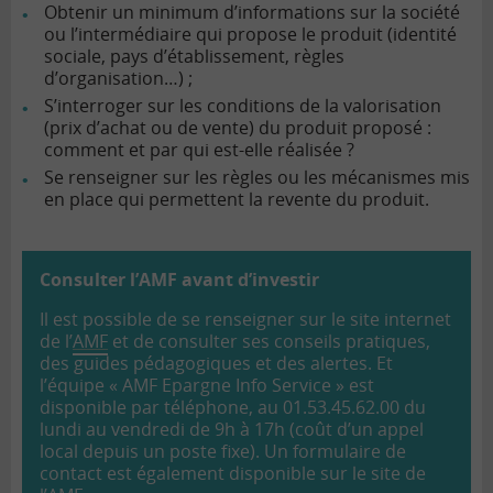
Obtenir un minimum d’informations sur la société
ou l’intermédiaire qui propose le produit (identité
sociale, pays d’établissement, règles
d’organisation…) ;
S’interroger sur les conditions de la valorisation
(prix d’achat ou de vente) du produit proposé :
comment et par qui est-elle réalisée ?
Se renseigner sur les règles ou les mécanismes mis
en place qui permettent la revente du produit.
Consulter l’AMF avant d’investir
Il est possible de se renseigner sur le site internet
de l’
AMF
et de consulter ses conseils pratiques,
des guides pédagogiques et des alertes. Et
l’équipe « AMF Epargne Info Service » est
disponible par téléphone, au 01.53.45.62.00 du
lundi au vendredi de 9h à 17h (coût d’un appel
local depuis un poste fixe). Un formulaire de
contact est également disponible sur le site de