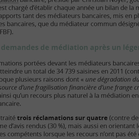
st chargé d’établir chaque année un bilan de la 
rapports tant des médiateurs bancaires, mis en pl
nes bancaires, que du médiateur commun désigné
FBF).
 demandes de médiation après un léger
mations portées devant les médiateurs bancaire
teindre un total de 34 739 saisines en 2011 (cont
voque plusieurs raisons dont «
une dégradation du
ource d’une fragilisation financière d’une frange cr
insi qu’un recours plus naturel à la médiation en 
ancaire.
traité
trois réclamations sur quatre
(contre de
rme d’avis rendus (30 %), mais aussi en orientant
res compétents lorsque les recours n’ont pas été 