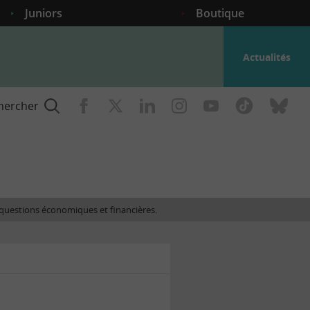
Juniors
Boutique
Actualités
hercher
nce
es questions économiques et financières.
gogique
ent
nce