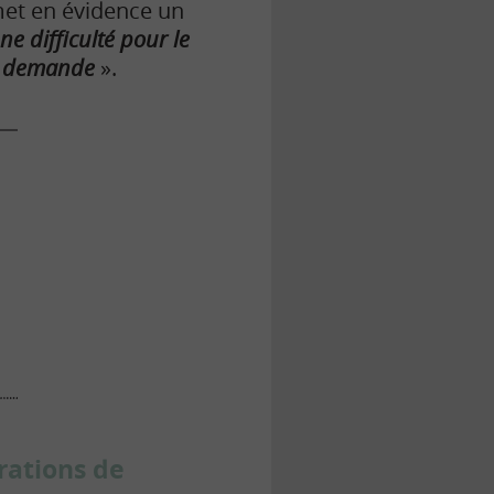
met en évidence un
ne difficulté pour le
sa demande
».
rations de