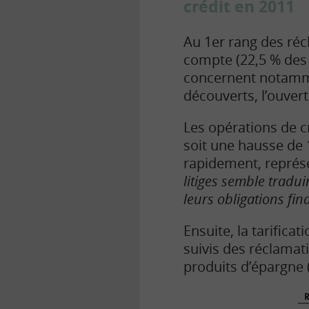
crédit en 2011
Au 1er rang des réc
compte (22,5 % des s
concernent notamment
découverts, l’ouvert
Les opérations de c
soit une hausse de 1
rapidement, représe
litiges semble tradui
leurs obligations fin
Ensuite, la tarific
suivis des réclamati
produits d’épargne (