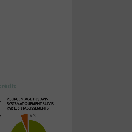
crédit
.
s