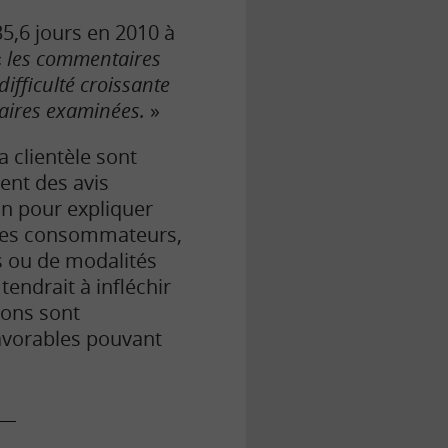
5,6 jours en 2010 à
«
les commentaires
ifficulté croissante
faires examinées.
»
a clientèle sont
ent des avis
on pour expliquer
n des consommateurs,
s ou de modalités
endrait à infléchir
tions sont
favorables pouvant