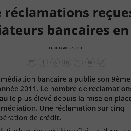
e réclamations reçues
ateurs bancaires en
LE 26 FÉVRIER 2013
facebook
facebook
Linkedin
Twitter
bluesky
Copier
messenger
le
 médiation bancaire a publié son 9ème
lien
’année 2011. Le nombre de réclamation
au le plus élevé depuis la mise en plac
e médiation. Une réclamation sur cinq
pération de crédit.
iation
bancaire, présidé par Christian Noyer, go