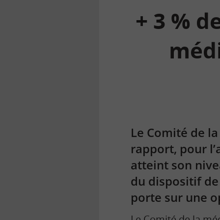
+ 3 % d
médi
la
finance
pour
tous
Le Comité de la
rapport, pour l
atteint son nive
du dispositif d
porte sur une o
Le Comité de la
méd