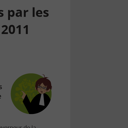
 par les
 2011
s
e
uverneur de la