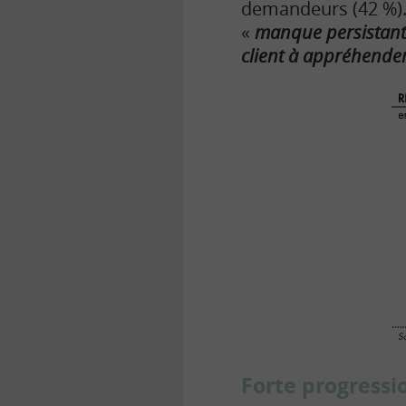
demandeurs (42 %). 
«
manque persistant d
client à appréhender
Forte progressi