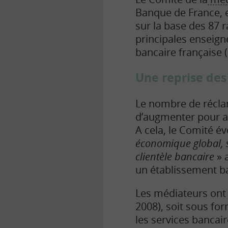
Banque de France, e
sur la base des 87 
principales enseig
bancaire française (
Une reprise des
Le nombre de récla
d’augmenter pour at
A cela, le Comité é
économique global, s
clientèle bancaire
» a
un établissement b
Les médiateurs ont 
2008), soit sous fo
les services bancai