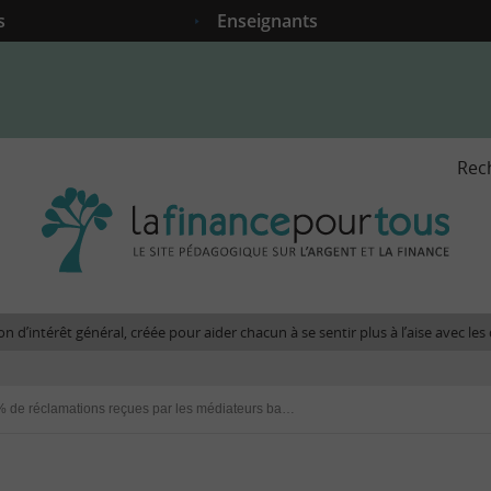
s
Enseignants
Rec
La
fina
pour
tous
-
Le
n d’intérêt général, créée pour aider chacun à se sentir plus à l’aise avec l
site
péda
sur
+ 3 % de réclamations reçues par les médiateurs bancaires en 2011
l'arg
et
la
fina