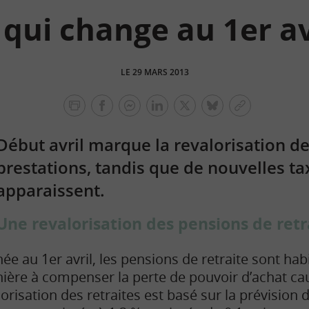
 qui change au 1er av
LE 29 MARS 2013
facebook
facebook
Linkedin
Twitter
bluesky
Copier
messenger
le
Début avril marque la revalorisation de
lien
prestations, tandis que de nouvelles ta
apparaissent.
Une revalorisation des pensions de retr
au 1er avril, les pensions de retraite sont hab
ière à compenser la perte de pouvoir d’achat caus
lorisation des retraites est basé sur la prévision d