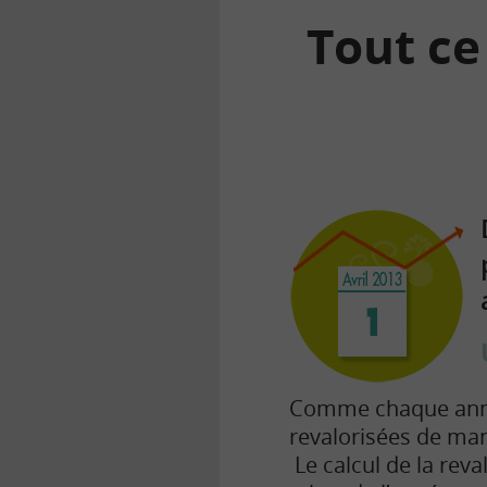
Tout ce
la
finance
pour
tous
Comme chaque année 
revalorisées de man
Le calcul de la reva