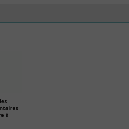
des
ntaires
re à