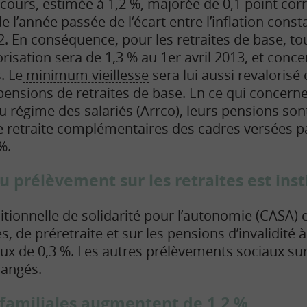
 cours, estimée à 1,2 %, majorée de 0,1 point co
e l’année passée de l‘écart entre l’inflation const
2.
En conséquence, pour les retraites de base, t
risation sera de 1,3 % au 1er avril 2013, et conce
. Le
minimum vieillesse
sera lui aussi revaloris
pensions de retraites de base.
En ce qui concerne 
régime des salariés (Arrco), leurs pensions sont
e retraite complémentaires des cadres versées par
%.
 prélèvement sur les retraites est inst
tionnelle de solidarité pour l’autonomie (CASA) e
es, de
préretraite
et sur les pensions d’invalidité
taux de 0,3 %. Les autres prélèvements sociaux su
hangés.
 familiales augmentent de 1,2 %