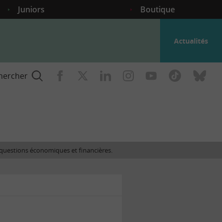
Juniors
Boutique
Actualités
hercher
nce
es questions économiques et financières.
gogique
ent
nce