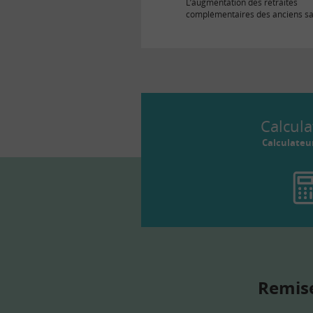
L’augmentation des retraites
complémentaires des anciens sa
secteur privé sera plus faible que
des prix pendant…
Calcula
Calculateu
Remise