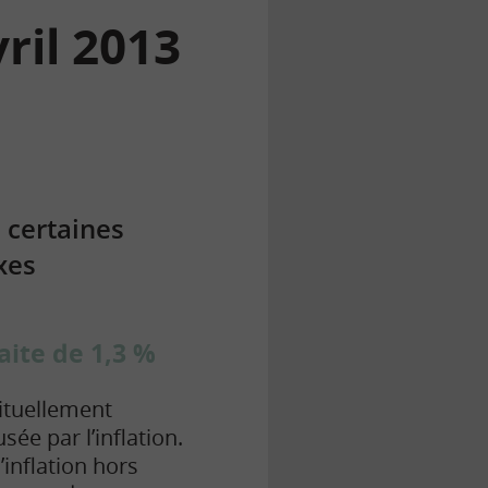
ril 2013
 certaines
xes
aite de 1,3 %
ituellement
ée par l’inflation.
’inflation hors