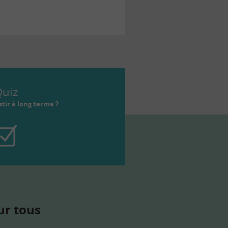
uiz
tir à long terme ?
ur tous