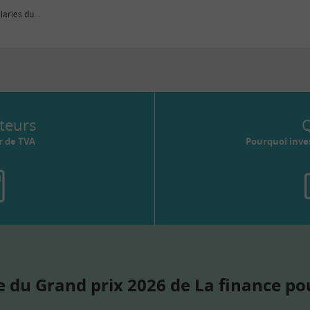
lariés du
 l’évolution
teurs
Q
r de TVA
Pourquoi inves
 du Grand prix 2026 de La finance po