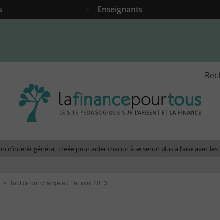
s
Enseignants
Rec
La
fina
pour
tous
-
Le
n d’intérêt général, créée pour aider chacun à se sentir plus à l’aise avec l
site
péda
sur
>
Tout ce qui change au 1er avril 2013
l'arg
et
la
fina