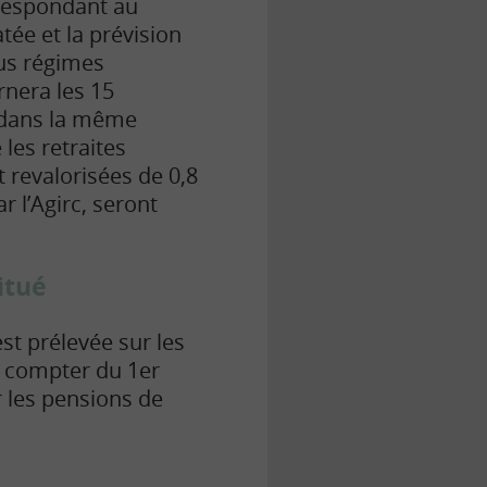
rrespondant au
atée et la prévision
ous régimes
rnera les 15
é dans la même
les retraites
 revalorisées de 0,8
 l’Agirc, seront
itué
st prélevée sur les
 à compter du 1er
r les pensions de