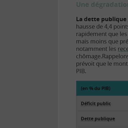
Une dégradation
La dette publique 
hausse de 4,4 point
rapidement que les d
mais moins que prév
notamment les
rec
chômage.
Rappelon
prévoit que le mont
PIB.
(en % du PIB)
Déficit public
Dette publique