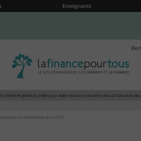
s
Enseignants
Rec
La
fina
pour
tous
-
Le
n d’intérêt général, créée pour aider chacun à se sentir plus à l’aise avec l
site
péda
sur
provisoires du déficit public pour 2012
l'arg
et
la
fina