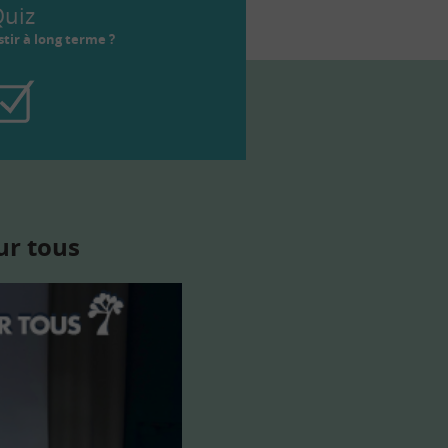
uiz
tir à long terme ?
ur tous