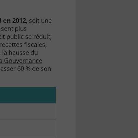
B en 2012
, soit une
ssent plus
t public se réduit,
ecettes fiscales,
e la hausse du
t la Gouvernance
passer 60 % de son