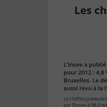
Les ch
la
finance
pour
tous
L’Insee a publié
pour 2012 : 4,8 
Bruxelles. Le dé
aussi revu à la 
Le chiffre provisoir
par l’Insee à 98,2 mi