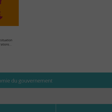
 situation
rations
s...
onomie du gouvernement