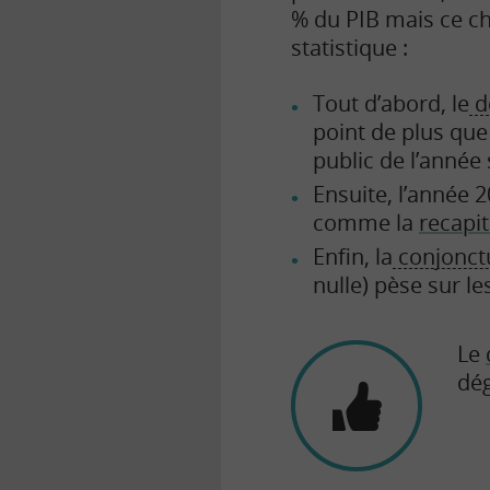
% du PIB mais ce chi
statistique :
Tout d’abord, le
dé
point de plus que
public de l’année 
Ensuite, l’année 
comme la
recapit
Enfin, la
conjonct
nulle) pèse sur les
Le
dég