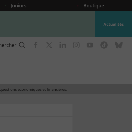
Juniors
Boutique
Actualités
hercher
nce
es questions économiques et financières.
gogique
ent
nce