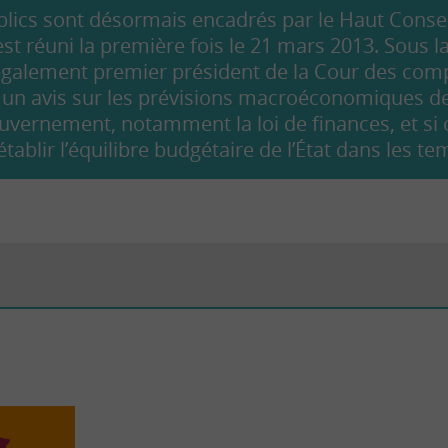
lics sont désormais encadrés par le
Haut Consei
est réuni la première fois le 21 mars 2013. Sous 
également premier président de la Cour des comp
t un avis sur les prévisions macroéconomiques de
uvernement, notamment la loi de finances, et si 
tablir l’équilibre budgétaire de l’État dans les te