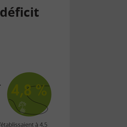
déficit
r
’établissaient à 4,5