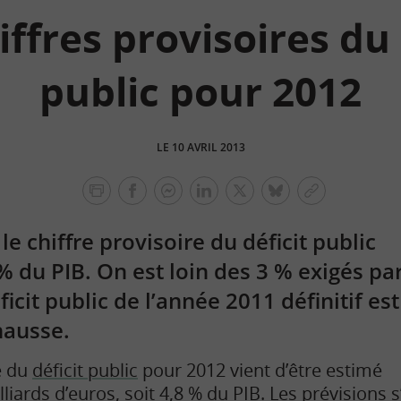
iffres provisoires du 
public pour 2012
LE 10 AVRIL 2013
facebook
facebook
Linkedin
Twitter
bluesky
Copier
messenger
le
 le chiffre provisoire du déficit public
lien
% du PIB. On est loin des 3 % exigés pa
ficit public de l’année 2011 définitif est
hausse.
e du
déficit public
pour 2012 vient d’être estimé
lliards d’euros, soit 4,8 % du
PIB
. Les prévisions s