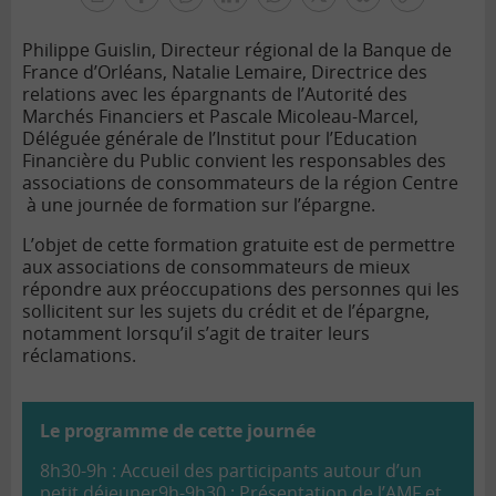
facebook
facebook
Linkedin
Whatsapp
Twitter
bluesky
Copier
pour
messenger
le
tous
Philippe Guislin, Directeur régional de la
Banque de
lien
France
d’Orléans, Natalie Lemaire, Directrice des
relations avec les épargnants de l’Autorité des
Marchés Financiers et Pascale Micoleau-Marcel,
Déléguée générale de l’Institut pour l’Education
Financière du Public convient les responsables des
associations de consommateurs de la région Centre
à une journée de formation sur l’épargne.
L’objet de cette formation gratuite est de permettre
aux associations de consommateurs de mieux
répondre aux préoccupations des personnes qui les
sollicitent sur les sujets du crédit et de l’épargne,
notamment lorsqu’il s’agit de traiter leurs
réclamations.
Le programme de cette journée
8h30-9h : Accueil des participants autour d’un
petit déjeuner
9h-9h30 : Présentation de l’AMF et