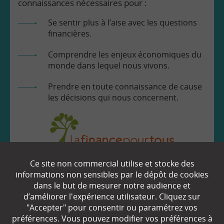
connaissances nécessaires pour :
Se sentir plus à l’aise avec les questions
financières.
Comprendre les enjeux économiques du
monde dans lequel nous vivons.
Prendre en toute connaissance de cause
les décisions qui nous concernent.
Ce site non commercial utilise et stocke des
EN SAVOIR
+
informations non sensibles par le dépôt de cookies
dans le but de mesurer notre audience et
d’améliorer l'expérience utilisateur. Cliquez sur
"Accepter" pour consentir ou paramétrez vos
Qui sommes-nous ?
préférences. Vous pouvez modifier vos préférences à