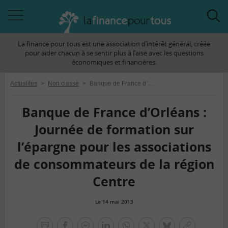
Accéder
Acc
à
à
La finance pour tous est une association d’intérêt général, créée
la
la
pour aider chacun à se sentir plus à l’aise avec les questions
navigation
rec
économiques et financières.
Actualités
>
Non classé
>
Banque de France d’Orléans : Journée de formation sur l’épargne pour les associations de consommateurs de la région Centre
Banque de France d’Orléans :
Journée de formation sur
l’épargne pour les associations
de consommateurs de la région
Centre
Le 14 mai 2013
la
finance