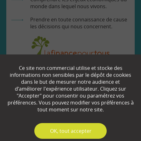
monde dans lequel nous vivons.
Prendre en toute connaissance de cause
les décisions qui nous concernent.
Ce site non commercial utilise et stocke des
EN SAVOIR
+
informations non sensibles par le dépôt de cookies
dans le but de mesurer notre audience et
d’améliorer l'expérience utilisateur. Cliquez sur
Qui sommes-nous ?
"Accepter" pour consentir ou paramétrez vos
préférences. Vous pouvez modifier vos préférences à
Partenaires
tout moment sur notre site.
Espace Presse
✓
OK, tout accepter
Plan du site