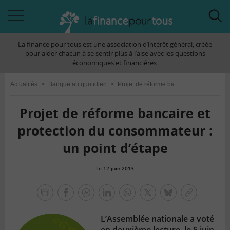
Accéder
Acc
à
à
La finance pour tous est une association d’intérêt général, créée
la
la
pour aider chacun à se sentir plus à l’aise avec les questions
navigation
rec
économiques et financières.
Actualités
>
Banque au quotidien
>
Projet de réforme bancaire et protection du consommateur : un point d’étape
Projet de réforme bancaire et
protection du consommateur :
un point d’étape
Le 12 juin 2013
la
finance
facebook
facebook
Linkedin
Whatsapp
Twitter
bluesky
Copier
pour
messenger
le
tous
L’Assemblée nationale a voté
lien