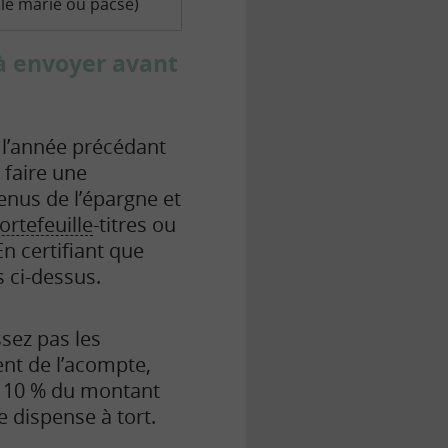
le marié ou pacsé)
à envoyer avant
 l’année précédant
 faire une
enus de l’épargne et
ortefeuille
-titres ou
En certifiant que
 ci-dessus.
sez pas les
ent de l’acompte,
à 10 % du montant
 dispense à tort.