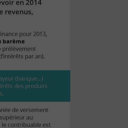
evoir en 2014
e revenus,
e finance pour 2013,
au barème
le prélèvement
’intérêts par an).
payeur (banque…)
érêts des produits
s.
année de versement
 supérieur au
i le contribuable est