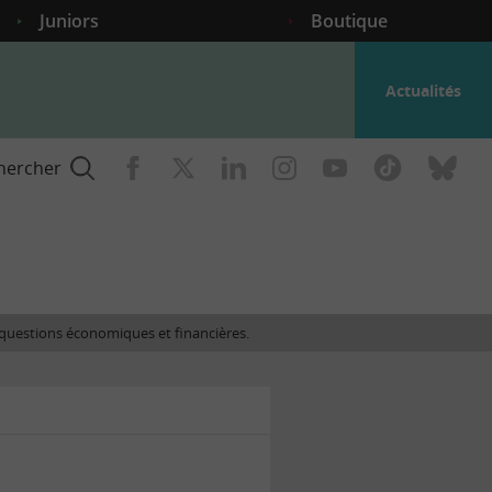
Juniors
Boutique
Actualités
hercher
nce
es questions économiques et financières.
gogique
ent
nce