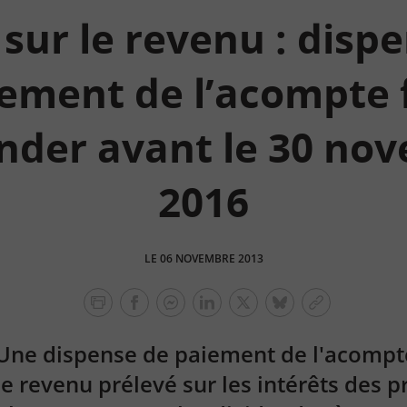
sur le revenu : disp
ement de l’acompte f
der avant le 30 no
2016
LE 06 NOVEMBRE 2013
facebook
facebook
Linkedin
Twitter
bluesky
Copier
messenger
le
Une dispense de paiement de l'acompte
lien
le revenu prélevé sur les intérêts des p