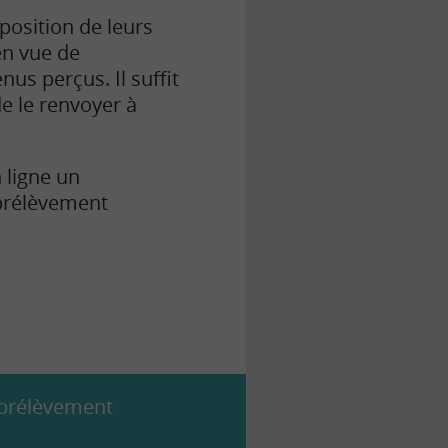
position de leurs
 en vue de
us perçus. Il suffit
de le renvoyer à
 ligne un
 prélèvement
 prélèvement