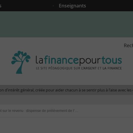
s
Enseignants
Rec
La
fina
pour
tous
-
Le
n d’intérêt général, créée pour aider chacun à se sentir plus à l’aise avec l
site
péda
sur
Impôt sur le revenu : dispense de prélèvement de l’acompte fiscal à demander avant le 30 novembre 2016
l'arg
et
la
fina