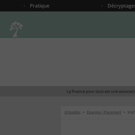
Pratique
Décryptage
Accueil
La finance pour tous est une associatio
Actualités
>
Épargne / Placement
>