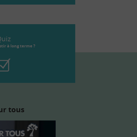
uiz
tir à long terme ?
ur tous