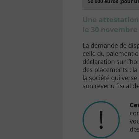
50 000 euros (pour u
Une attestation
le 30 novembre
La demande de disp
celle du paiement de
déclaration sur l’h
des placements : la
la société qui verse
son revenu fiscal d
Ce
con
vou
des