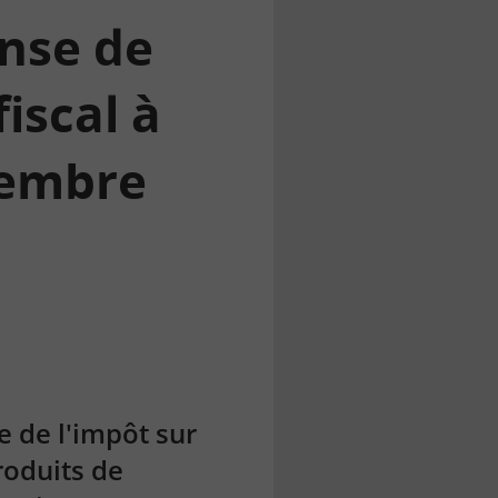
ense de
iscal à
vembre
 de l'impôt sur
roduits de