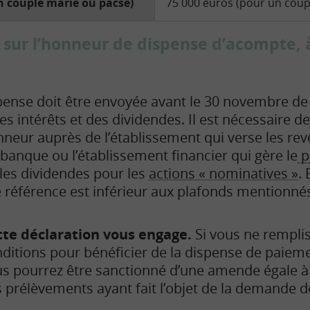
n couple marié ou pacsé)
75 000 euros (pour un coup
 sur l’honneur de dispense d’acompte, 
ense doit être envoyée avant le 30 novembre de
s intérêts et des dividendes. Il est nécessaire de
onneur auprès de l’établissement qui verse les rev
 banque ou l’établissement financier qui gère le
p
 les dividendes pour les
actions « nominatives »
. 
e référence est inférieur aux plafonds mentionnés
tte déclaration vous engage.
Si vous ne remplis
ditions pour bénéficier de la dispense de paiem
s pourrez être sanctionné d’une amende égale 
 prélèvements ayant fait l’objet de la demande de