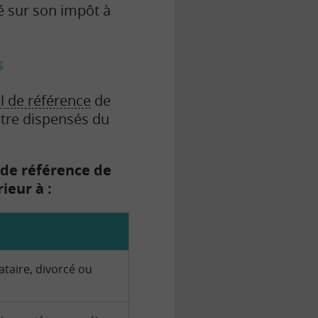
é sur son impôt à
s
l de référence
de
être dispensés du
 de référence de
ieur à :
ataire, divorcé ou