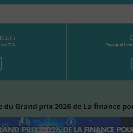
teurs
Q
r de TVA
Pourquoi inves
 du Grand prix 2026 de La finance po