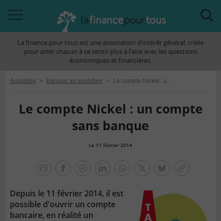
Accéder
Acc
à
à
La finance pour tous est une association d’intérêt général, créée
la
la
pour aider chacun à se sentir plus à l’aise avec les questions
navigation
rec
économiques et financières.
Actualités
>
Banque au quotidien
>
Le compte Nickel : un compte sans banque
Le compte Nickel : un compte
sans banque
Le 11 février 2014
la
finance
facebook
facebook
Linkedin
Whatsapp
Twitter
bluesky
Copier
pour
messenger
le
tous
Depuis le 11 février 2014, il est
lien
possible d'ouvrir un compte
bancaire, en réalité un