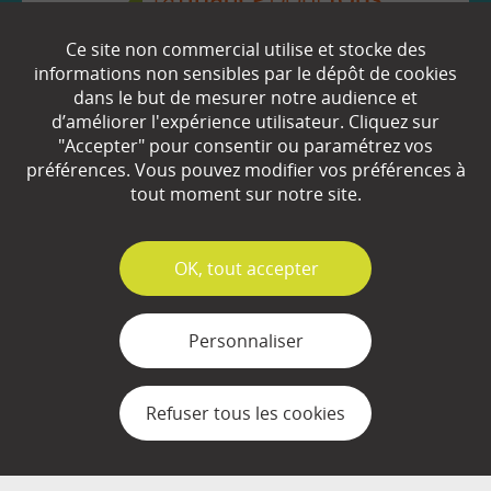
Ce site non commercial utilise et stocke des
EN SAVOIR
+
informations non sensibles par le dépôt de cookies
dans le but de mesurer notre audience et
d’améliorer l'expérience utilisateur. Cliquez sur
"Accepter" pour consentir ou paramétrez vos
Qui sommes-nous ?
préférences. Vous pouvez modifier vos préférences à
Partenaires
tout moment sur notre site.
Espace Presse
✓
OK, tout accepter
Plan du site
Contact
Personnaliser
Mentions légales
Refuser tous les cookies
Gestion des cookies