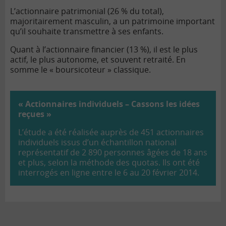
L’actionnaire patrimonial (26 % du total),
majoritairement masculin, a un patrimoine important
qu’il souhaite transmettre à ses enfants.
Quant à l’actionnaire financier (13 %), il est le plus
actif, le plus autonome, et souvent retraité. En
somme le « boursicoteur » classique.
« Actionnaires individuels – Cassons les idées
reçues »
L’étude a été réalisée auprès de 451 actionnaires
individuels issus d’un échantillon national
représentatif de 2 890 personnes âgées de 18 ans
et plus, selon la méthode des quotas. Ils ont été
interrogés en ligne entre le 6 au 20 février 2014.