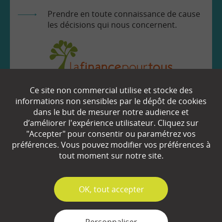
Prendre en toute connaissance de cause
les décisions qui nous concernent.
Ce site non commercial utilise et stocke des
EN SAVOIR
+
informations non sensibles par le dépôt de cookies
dans le but de mesurer notre audience et
d’améliorer l'expérience utilisateur. Cliquez sur
"Accepter" pour consentir ou paramétrez vos
Qui sommes-nous ?
préférences. Vous pouvez modifier vos préférences à
Partenaires
tout moment sur notre site.
Espace Presse
✓
OK, tout accepter
Plan du site
Contact
Personnaliser