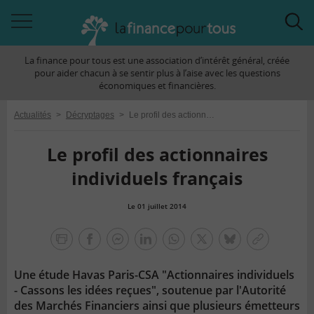
Accéder
Acc
à
à
La finance pour tous est une association d’intérêt général, créée
la
la
pour aider chacun à se sentir plus à l’aise avec les questions
navigation
rec
économiques et financières.
Actualités
>
Décryptages
>
Le profil des actionnaires individuels français
Le profil des actionnaires
individuels français
Le 01 juillet 2014
la
finance
facebook
facebook
Linkedin
Whatsapp
Twitter
bluesky
Copier
pour
messenger
le
tous
Une étude Havas Paris-CSA "Actionnaires individuels
lien
- Cassons les idées reçues", soutenue par l'Autorité
des Marchés Financiers ainsi que plusieurs émetteurs