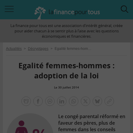
Accéder
Acc
à
à
La finance pour tous est une association d’intérêt général, créée
la
la
pour aider chacun à se sentir plus à l’aise avec les questions
navigation
rec
économiques et financières.
Actualités
>
Décryptages
>
Egalité femmes-hommes : adoption de la loi
Egalité femmes-hommes :
adoption de la loi
Le 30 juillet 2014
la
finance
facebook
facebook
Linkedin
Whatsapp
Twitter
bluesky
Copier
pour
messenger
le
tous
Le congé parental réformé en
lien
faveur des pères, plus de
femmes dans les conseils