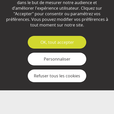
dans le but de mesurer notre audience et
d’améliorer l'expérience utilisateur. Cliquez sur
"Accepter" pour consentir ou paramétrez vos
Qui sommes-nous ?
préférences. Vous pouvez modifier vos préférences à
Partenaires
tout moment sur notre site.
Espace Presse
✓
OK, tout accepter
Plan du site
Contact
Personnaliser
Mentions légales
Refuser tous les cookies
Gestion des cookies