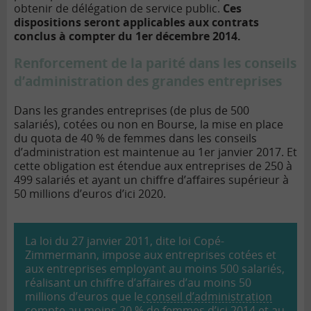
obtenir de délégation de service public.
Ces
dispositions seront applicables aux contrats
conclus à compter du 1er décembre 2014.
Renforcement de la parité dans les conseils
d’administration des grandes entreprises
Dans les grandes entreprises (de plus de 500
salariés), cotées ou non en Bourse, la mise en place
du quota de 40 % de femmes dans les conseils
d’administration est maintenue au 1er janvier 2017. Et
cette obligation est étendue aux entreprises de 250 à
499 salariés et ayant un chiffre d’affaires supérieur à
50 millions d’euros d’ici 2020.
La loi du 27 janvier 2011, dite loi Copé-
Zimmermann, impose aux entreprises cotées et
aux entreprises employant au moins 500 salariés,
réalisant un chiffre d’affaires d’au moins 50
millions d’euros que le
conseil d’administration
compte au moins 20 % de femmes d’ici 2014 et au