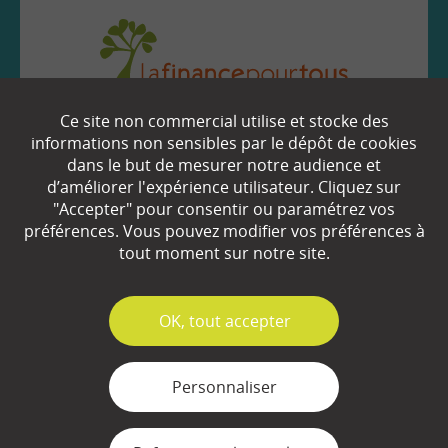
Ce site non commercial utilise et stocke des
EN SAVOIR
+
informations non sensibles par le dépôt de cookies
dans le but de mesurer notre audience et
d’améliorer l'expérience utilisateur. Cliquez sur
Qui sommes-nous ?
"Accepter" pour consentir ou paramétrez vos
préférences. Vous pouvez modifier vos préférences à
Partenaires
tout moment sur notre site.
Espace Presse
✓
OK, tout accepter
Plan du site
Contact
Personnaliser
Mentions légales