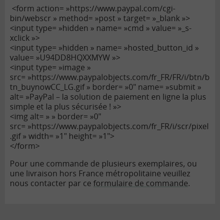
<form action= »https://www.paypal.com/cgi-
bin/webscr » method= »post » target= »_blank »>
<input type= »hidden » name= »cmd » value= »_s-
xclick »>
<input type= »hidden » name= »hosted_button_id »
value= »U94DD8HQXXMYW »>
<input type= »image »
src= »https://www.paypalobjects.com/fr_FR/FR/i/btn/b
tn_buynowCC_LG.gif » border= »0″ name= »submit »
alt= »PayPal – la solution de paiement en ligne la plus
simple et la plus sécurisée ! »>
<img alt= » » border= »0″
src= »https://www.paypalobjects.com/fr_FR/i/scr/pixel
.gif » width= »1″ height= »1″>
</form>
Pour une commande de plusieurs exemplaires, ou
une livraison hors France métropolitaine veuillez
nous contacter par ce
formulaire de commande
.