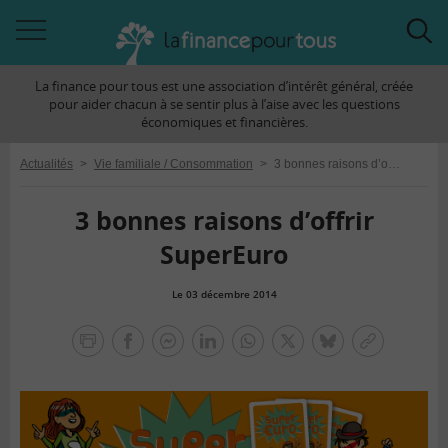
Accéder
Acc
à
à
La finance pour tous est une association d’intérêt général, créée
la
la
pour aider chacun à se sentir plus à l’aise avec les questions
navigation
rec
économiques et financières.
Actualités
>
Vie familiale / Consommation
>
3 bonnes raisons d’offrir SuperEuro
3 bonnes raisons d’offrir
SuperEuro
Le 03 décembre 2014
la
finance
facebook
facebook
Linkedin
Whatsapp
Twitter
bluesky
Copier
pour
messenger
le
tous
lien