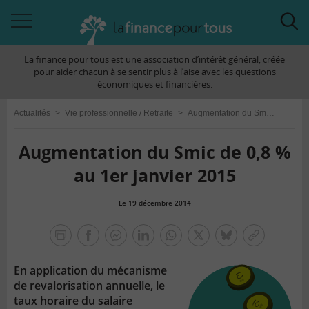
Accéder
Acc
à
à
La finance pour tous est une association d’intérêt général, créée
la
la
pour aider chacun à se sentir plus à l’aise avec les questions
navigation
rec
économiques et financières.
Actualités
>
Vie professionnelle / Retraite
>
Augmentation du Smic de 0,8 % au 1er janvier 2015
Augmentation du Smic de 0,8 %
au 1er janvier 2015
Le 19 décembre 2014
la
finance
facebook
facebook
Linkedin
Whatsapp
Twitter
bluesky
Copier
pour
messenger
le
tous
En application du mécanisme
lien
de revalorisation annuelle, le
taux horaire du salaire