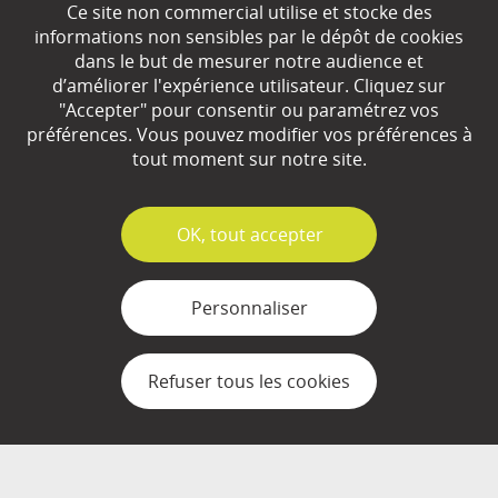
Ce site non commercial utilise et stocke des
EN SAVOIR
+
informations non sensibles par le dépôt de cookies
dans le but de mesurer notre audience et
d’améliorer l'expérience utilisateur. Cliquez sur
Qui sommes-nous ?
"Accepter" pour consentir ou paramétrez vos
préférences. Vous pouvez modifier vos préférences à
Partenaires
tout moment sur notre site.
Espace Presse
✓
OK, tout accepter
Plan du site
Contact
Personnaliser
Mentions légales
Refuser tous les cookies
Gestion des cookies