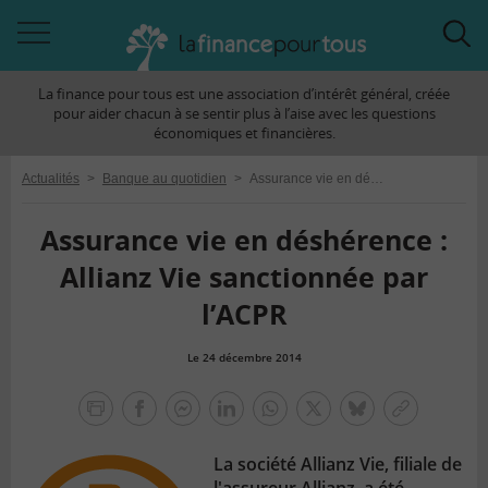
Accéder
Acc
à
à
La finance pour tous est une association d’intérêt général, créée
la
la
pour aider chacun à se sentir plus à l’aise avec les questions
navigation
rec
économiques et financières.
Actualités
>
Banque au quotidien
>
Assurance vie en déshérence : Allianz Vie sanctionnée par l’ACPR
Assurance vie en déshérence :
Allianz Vie sanctionnée par
l’ACPR
Le 24 décembre 2014
la
finance
facebook
facebook
Linkedin
Whatsapp
Twitter
bluesky
Copier
pour
messenger
le
tous
La société Allianz Vie, filiale de
lien