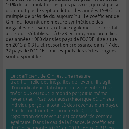
10 % de la population les plus pauvres, qui est passé
d’un multiple de sept au début des années 1980 à un
multiple de près de dix aujourd’hui. Le coefficient de
Gini
, qui fournit une mesure synthétique des
inégalités de revenus, retrace également ce constat :
alors qu’il s’établissait à 0,29 en moyenne au milieu
des années 1980 dans les pays de l’OCDE, il se situe
en 2013 à 0,315 et ressort en croissance dans 17 des
22 pays de l’OCDE pour lesquels des séries longues
sont disponibles.
Le coefficient de Gini
est une mesure
traditionnelle des inégalités de revenu. Il s’agit
d’un indicateur statistique qui varie entre 0 (cas
théorique où tout le monde perçoit le même
revenu) et 1 (cas tout aussi théorique où un seul
individu perçoit la totalité des revenus d’un pays).
Plus le coefficient est proche de 0, plus la
répartition des revenus est considérée comme
égalitaire. Dans le cas de la France, le coefficient
de Gini se monte à 0,31 en 2013 contre 0,315 en