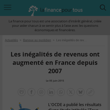
Accéder
Acc
à
à
La finance pour tous est une association d’intérêt général, créée
la
la
pour aider chacun à se sentir plus à l’aise avec les questions
navigation
rec
économiques et financières.
Actualités
>
Banque au quotidien
>
Les inégalités de revenus ont augmenté en France depuis 2007
Les inégalités de revenus ont
augmenté en France depuis
2007
Le 05 juin 2015
la
finance
facebook
facebook
Linkedin
Whatsapp
Twitter
bluesky
Copier
pour
messenger
le
tous
L'OCDE a publié les résultats
lien