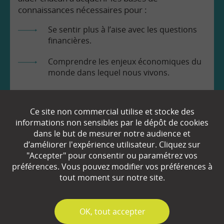
connaissances nécessaires pour :
Se sentir plus à l’aise avec les questions
financières.
Comprendre les enjeux économiques du
monde dans lequel nous vivons.
Prendre en toute connaissance de cause
les décisions qui nous concernent.
Ce site non commercial utilise et stocke des
informations non sensibles par le dépôt de cookies
dans le but de mesurer notre audience et
d’améliorer l'expérience utilisateur. Cliquez sur
"Accepter" pour consentir ou paramétrez vos
préférences. Vous pouvez modifier vos préférences à
tout moment sur notre site.
EN SAVOIR
+
✓
OK, tout accepter
Qui sommes-nous ?