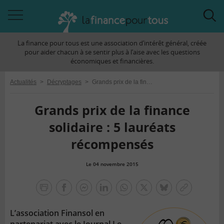
Accéder
Acc
à
à
La finance pour tous est une association d’intérêt général, créée
la
la
pour aider chacun à se sentir plus à l’aise avec les questions
navigation
rec
économiques et financières.
Actualités
>
Décryptages
>
Grands prix de la finance solidaire : 5 lauréats récompensés
Grands prix de la finance
solidaire : 5 lauréats
récompensés
Le 04 novembre 2015
la
finance
facebook
facebook
Linkedin
Whatsapp
Twitter
bluesky
Copier
pour
messenger
le
tous
L’association Finansol en
lien