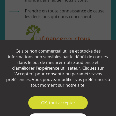
monde dans lequel nous vivons.
Prendre en toute connaissance de cause
les décisions qui nous concernent.
Ce site non commercial utilise et stocke des
EN SAVOIR
+
informations non sensibles par le dépôt de cookies
dans le but de mesurer notre audience et
d’améliorer l'expérience utilisateur. Cliquez sur
Qui sommes-nous ?
"Accepter" pour consentir ou paramétrez vos
préférences. Vous pouvez modifier vos préférences à
Partenaires
tout moment sur notre site.
Espace Presse
✓
OK, tout accepter
Plan du site