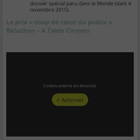
dossier spécial paru dans le Monde (daté 4
novembre 2015).
Le prix « coup de cœur du public » :
Baluchon – A Table Citoyen
Contenu externe est désactivé.
✓ Autoriser