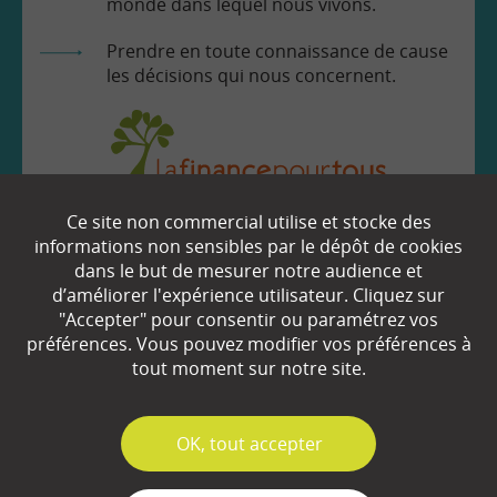
monde dans lequel nous vivons.
Prendre en toute connaissance de cause
les décisions qui nous concernent.
Ce site non commercial utilise et stocke des
EN SAVOIR
+
informations non sensibles par le dépôt de cookies
dans le but de mesurer notre audience et
d’améliorer l'expérience utilisateur. Cliquez sur
"Accepter" pour consentir ou paramétrez vos
Qui sommes-nous ?
préférences. Vous pouvez modifier vos préférences à
Partenaires
tout moment sur notre site.
Espace Presse
✓
OK, tout accepter
Plan du site