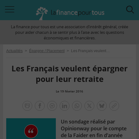
Accéder
Acc
à
à
La finance pour tous est une association d’intérêt général, créée
la
la
pour aider chacun à se sentir plus à l’aise avec les questions
navigation
rec
économiques et financières.
Actualités
>
Épargne / Placement
>
Les Français veulent épargner pour leur retraite
Les Français veulent épargner
pour leur retraite
Le 19 février 2016
la
finance
facebook
facebook
Linkedin
Whatsapp
Twitter
bluesky
Copier
pour
messenger
le
tous
Un sondage réalisé par
lien
Opinionway pour le compte
de la Faider en fin d’année