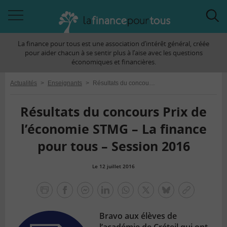
Accéder
Acc
à
à
La finance pour tous est une association d’intérêt général, créée
la
la
pour aider chacun à se sentir plus à l’aise avec les questions
navigation
rec
économiques et financières.
Actualités
>
Enseignants
>
Résultats du concours Prix de l’économie STMG – La finance pour tous – Session 2016
Résultats du concours Prix de
l’économie STMG – La finance
pour tous – Session 2016
Le 12 juillet 2016
la
finance
facebook
facebook
Linkedin
Whatsapp
Twitter
bluesky
Copier
pour
messenger
le
tous
Bravo aux élèves de
lien