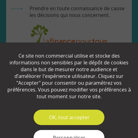
Prendre en toute connaissance de cause
les décisions qui nous concernent.
Ce site non commercial utilise et stocke des
EN SAVOIR
+
informations non sensibles par le dépôt de cookies
dans le but de mesurer notre audience et
d’améliorer l'expérience utilisateur. Cliquez sur
Qui sommes-nous ?
"Accepter" pour consentir ou paramétrez vos
préférences. Vous pouvez modifier vos préférences à
Partenaires
tout moment sur notre site.
Espace Presse
✓
OK, tout accepter
Plan du site
Contact
Personnaliser