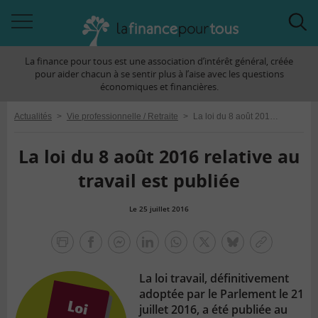
Accéder
Acc
à
à
La finance pour tous est une association d’intérêt général, créée
la
la
pour aider chacun à se sentir plus à l’aise avec les questions
navigation
rec
économiques et financières.
Actualités
>
Vie professionnelle / Retraite
>
La loi du 8 août 2016 relative au travail est publiée
La loi du 8 août 2016 relative au
travail est publiée
Le 25 juillet 2016
la
finance
facebook
facebook
Linkedin
Whatsapp
Twitter
bluesky
Copier
pour
messenger
le
tous
La loi travail, définitivement
lien
adoptée par le Parlement le 21
juillet 2016, a été publiée au