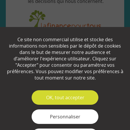
les décisions qui nous concernent.
Ce site non commercial utilise et stocke des
EN SAVOIR
+
informations non sensibles par le dépôt de cookies
dans le but de mesurer notre audience et
d’améliorer l'expérience utilisateur. Cliquez sur
Qui sommes-nous ?
"Accepter" pour consentir ou paramétrez vos
préférences. Vous pouvez modifier vos préférences à
Partenaires
tout moment sur notre site.
Espace Presse
✓
OK, tout accepter
Plan du site
Contact
Personnaliser
Mentions légales