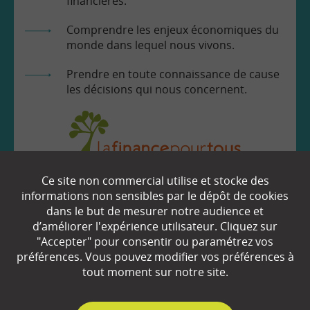
financières.
Comprendre les enjeux économiques du
monde dans lequel nous vivons.
Prendre en toute connaissance de cause
les décisions qui nous concernent.
Ce site non commercial utilise et stocke des
EN SAVOIR
+
informations non sensibles par le dépôt de cookies
dans le but de mesurer notre audience et
d’améliorer l'expérience utilisateur. Cliquez sur
Qui sommes-nous ?
"Accepter" pour consentir ou paramétrez vos
préférences. Vous pouvez modifier vos préférences à
Partenaires
tout moment sur notre site.
Espace Presse