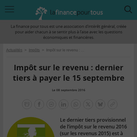
Accéder
Acc
à
à
La finance pour tous est une association d’intérêt général, créée
la
la
pour aider chacun à se sentir plus à l’aise avec les questions
navigation
rec
économiques et financières.
Actualités
>
Impôts
>
Impôt sur le revenu : dernier tiers à payer le 15 septembre
Impôt sur le revenu : dernier
tiers à payer le 15 septembre
Le 08 septembre 2016
la
finance
facebook
facebook
Linkedin
Whatsapp
Twitter
bluesky
Copier
pour
messenger
le
tous
Le dernier tiers provisionnel
lien
de l’impôt sur le revenu 2016
(sur les revenus 2015) est à