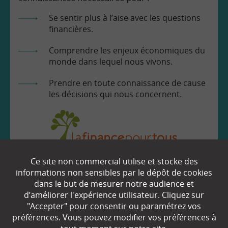
Se sentir plus à l’aise avec les questions
financières.
Comprendre les enjeux économiques du
monde dans lequel nous vivons.
Prendre en toute connaissance de cause
les décisions qui nous concernent.
Ce site non commercial utilise et stocke des
EN SAVOIR
+
informations non sensibles par le dépôt de cookies
dans le but de mesurer notre audience et
d’améliorer l'expérience utilisateur. Cliquez sur
Qui sommes-nous ?
"Accepter" pour consentir ou paramétrez vos
préférences. Vous pouvez modifier vos préférences à
Partenaires