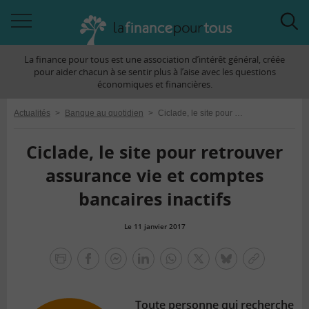
Accéder
Acc
à
à
La finance pour tous est une association d’intérêt général, créée
la
la
pour aider chacun à se sentir plus à l’aise avec les questions
navigation
rec
économiques et financières.
Actualités
>
Banque au quotidien
>
Ciclade, le site pour retrouver assurance vie et comptes bancaires inactifs
Ciclade, le site pour retrouver
assurance vie et comptes
bancaires inactifs
Le 11 janvier 2017
la
finance
facebook
facebook
Linkedin
Whatsapp
Twitter
bluesky
Copier
pour
messenger
le
tous
lien
Toute personne qui recherche