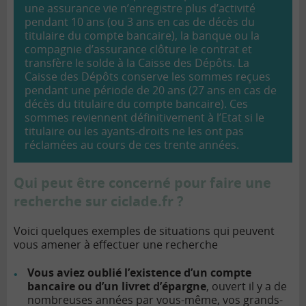
une assurance vie n’enregistre plus d’activité
pendant 10 ans (ou 3 ans en cas de décès du
titulaire du compte bancaire), la banque ou la
compagnie d’assurance clôture le contrat et
transfère le solde à la Caisse des Dépôts. La
Caisse des Dépôts conserve les sommes reçues
pendant une période de 20 ans (27 ans en cas de
décès du titulaire du compte bancaire). Ces
sommes reviennent définitivement à l’Etat si le
titulaire ou les ayants-droits ne les ont pas
réclamées au cours de ces trente années.
Qui peut être concerné pour faire une
recherche sur ciclade.fr ?
Voici quelques exemples de situations qui peuvent
vous amener à effectuer une recherche
Vous aviez oublié l’existence d’un compte
bancaire ou d’un livret d’épargne
, ouvert il y a de
nombreuses années par vous-même, vos grands-