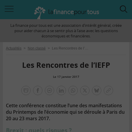
Accéder
Acc
à
à
La finance pour tous est une association d’intérêt général, créée
la
la
pour aider chacun à se sentir plus à l’aise avec les questions
navigation
rec
économiques et financières.
Actualités
>
Non classé
>
Les Rencontres de l’IEFP
Les Rencontres de l’IEFP
Le 17 janvier 2017
la
finance
facebook
facebook
Linkedin
Whatsapp
Twitter
bluesky
Copier
pour
messenger
le
tous
Cette conférence constitue l’une des manifestations
lien
du Printemps de l’économie qui se déroule à Paris du
20 au 23 mars 2017.
Brexit : quels risques ?