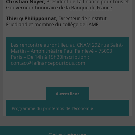
Christian Noyer
, Président de La finance pour tous et
Gouverneur honoraire de la
Banque de France
Thierry Philipponnat
, Directeur de l’Institut
Friedland et membre du collège de l’AMF
Les rencontre auront lieu au CNAM 292 rue Saint-
Martin – Amphithéâtre Paul Painlevé – 75003
Paris – De 14h à 15h30
Inscription :
contact@lafinancepourtous.com
Autres liens
Programme du printemps de l’économie