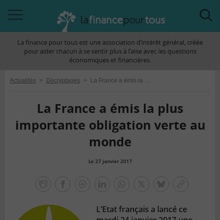
Accéder
Acc
à
à
La finance pour tous est une association d’intérêt général, créée
la
la
pour aider chacun à se sentir plus à l’aise avec les questions
navigation
rec
économiques et financières.
Actualités
>
Décryptages
>
La France a émis la plus importante obligation verte au monde
La France a émis la plus
importante obligation verte au
monde
Le 27 janvier 2017
la
finance
facebook
facebook
Linkedin
Whatsapp
Twitter
bluesky
Copier
pour
messenger
le
tous
L’Etat français a lancé ce
lien