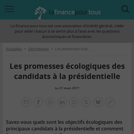
Accéder
Acc
à
à
La finance pour tous est une association d’intérêt général, créée
la
la
pour aider chacun à se sentir plus à l’aise avec les questions
navigation
rec
économiques et financières.
Actualités
>
Décryptages
>
Les promesses écologiques des candidats à la présidentielle
Les promesses écologiques des
candidats à la présidentielle
Le 27 mars 2017
la
finance
facebook
facebook
Linkedin
Whatsapp
Twitter
bluesky
Copier
pour
messenger
le
tous
lien
Savez-vous quels sont les objectifs écologiques des
principaux candidats à la présidentielle et comment