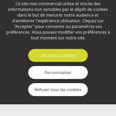
Ce site non commercial utilise et stocke des
EN SAVOIR
+
informations non sensibles par le dépôt de cookies
dans le but de mesurer notre audience et
d’améliorer l'expérience utilisateur. Cliquez sur
Qui sommes-nous ?
"Accepter" pour consentir ou paramétrez vos
préférences. Vous pouvez modifier vos préférences à
Partenaires
tout moment sur notre site.
Espace Presse
✓
OK, tout accepter
Plan du site
Contact
Personnaliser
Mentions légales
Refuser tous les cookies
Gestion des cookies