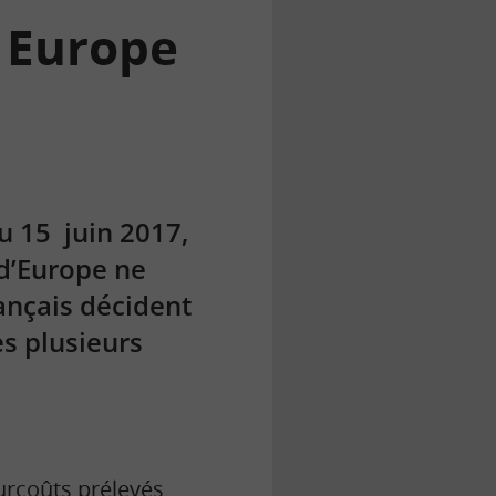
n Europe
du 15 juin 2017,
 d’Europe ne
ançais décident
ès plusieurs
surcoûts prélevés