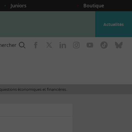
Juniors
Boutique
Actualités
hercher
nce
es questions économiques et financières.
gogique
ent
nce