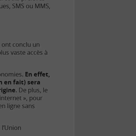
iques, SMS ou MMS,
 ont conclu un
plus vaste accès à
conomies.
En effet,
n en fait) sera
rigine
. De plus, le
internet », pour
en ligne sans
 l’Union