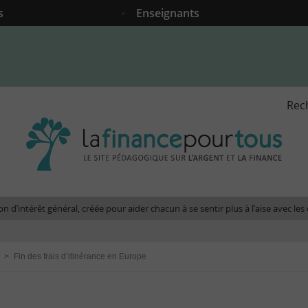
s
Enseignants
Rec
La
fina
pour
tous
-
Le
n d’intérêt général, créée pour aider chacun à se sentir plus à l’aise avec l
site
péda
sur
>
Fin des frais d’itinérance en Europe
l'arg
et
la
fina