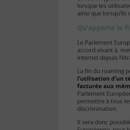
lorsque les utilisa
ainsi que lorsqu’ils 
Qu’apporte la f
Le Parlement Europ
accord visant à mett
internet depuis l’ét
La fin du roaming 
l’utilisation d’un 
facturée aux même
Parlement Européen 
permettre à tous le
discrimination.
Il sera donc possibl
Européenne, pour l