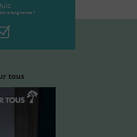
uiz
tir à long terme ?
ur tous