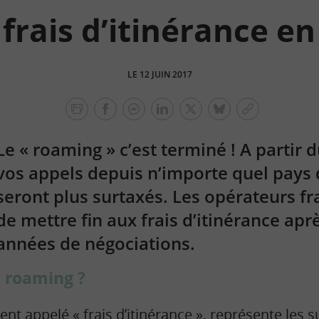
 frais d’itinérance e
LE 12 JUIN 2017
facebook
facebook
Linkedin
Twitter
bluesky
Copier
messenger
le
Le « roaming » c’est terminé ! A partir 
lien
vos appels depuis n’importe quel pays
seront plus surtaxés. Les opérateurs fr
de mettre fin aux frais d’itinérance apr
années de négociations.
e roaming ?
nt appelé « frais d’itinérance », représente les 