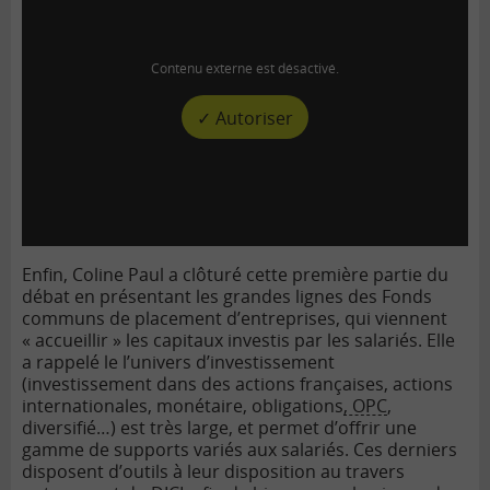
Contenu externe est désactivé.
✓ Autoriser
Enfin, Coline Paul a clôturé cette première partie du
débat en présentant les grandes lignes des Fonds
communs de placement d’entreprises, qui viennent
« accueillir » les capitaux investis par les salariés. Elle
a rappelé le l’univers d’investissement
(investissement dans des actions françaises, actions
internationales, monétaire, obligations
, OPC
,
diversifié…) est très large, et permet d’offrir une
gamme de supports variés aux salariés. Ces derniers
disposent d’outils à leur disposition au travers