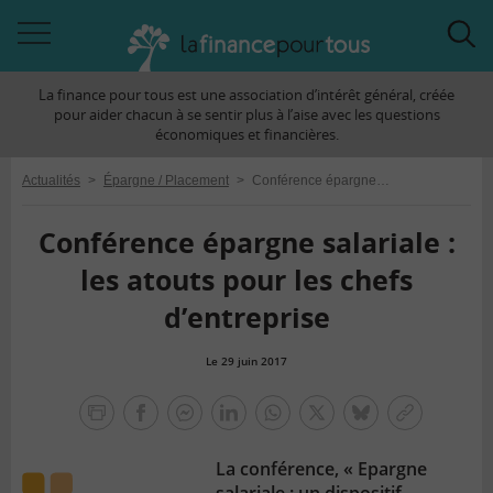
Accéder
Acc
à
à
La finance pour tous est une association d’intérêt général, créée
la
la
pour aider chacun à se sentir plus à l’aise avec les questions
navigation
rec
économiques et financières.
Actualités
>
Épargne / Placement
>
Conférence épargne salariale : les atouts pour les chefs d’entreprise
Conférence épargne salariale :
les atouts pour les chefs
d’entreprise
Le 29 juin 2017
la
finance
facebook
facebook
Linkedin
Whatsapp
Twitter
bluesky
Copier
pour
messenger
le
tous
La conférence, « Epargne
lien