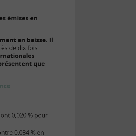
tes émises en
ment en baisse. Il
ès de dix fois
ernationales
eprésentent que
ance
dont 0,020 % pour
ntre 0,034 % en