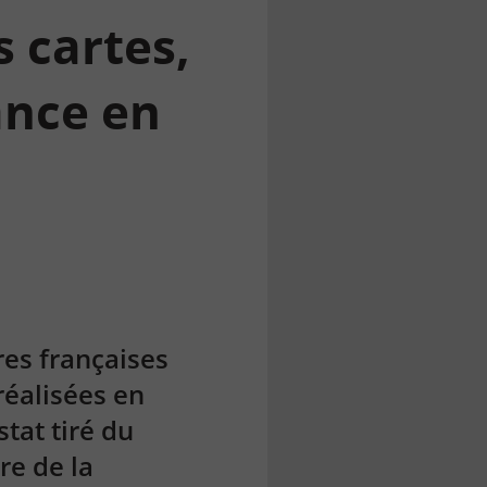
s cartes,
ance en
res françaises
réalisées en
tat tiré du
re de la