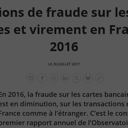
ions de fraude sur le
s et virement en Fr
2016
LE 26 JUILLET 2017
facebook
facebook
Linkedin
Twitter
bluesky
Copier
messenger
le
En 2016, la fraude sur les cartes bancai
lien
est en diminution, sur les transactions 
France comme à l’étranger. C’est le cons
premier rapport annuel de l’Observatoi