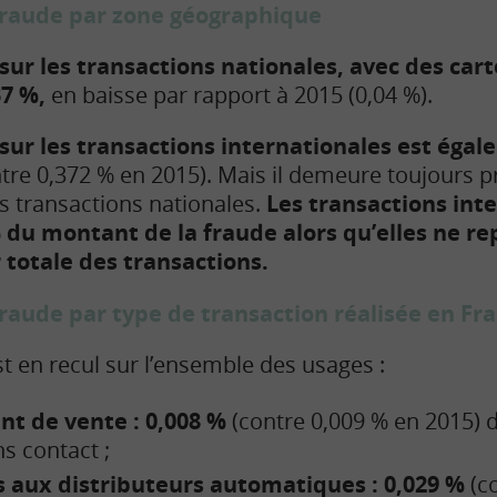
 fraude par zone géographique
sur les transactions nationales, avec des car
37 %,
en baisse par rapport à 2015 (0,04 %).
sur les transactions internationales est égale
tre 0,372 % en 2015). Mais il demeure toujours pr
es transactions nationales.
Les transactions int
 du montant de la fraude alors qu’elles ne r
r totale des transactions.
fraude par type de transaction réalisée en Fr
st en recul sur l’ensemble des usages :
nt de vente : 0,008 %
(contre 0,009 % en 2015) 
s contact ;
s aux distributeurs automatiques : 0,029 %
(co