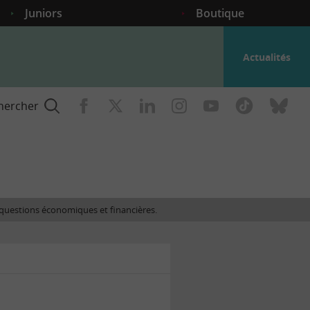
Juniors
Boutique
Actualités
hercher
nce
es questions économiques et financières.
gogique
ent
nce