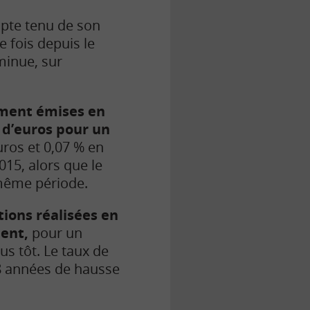
pte tenu de son
e fois depuis le
minue, sur
iement émises en
s d’euros pour un
uros et 0,07 % en
2015, alors que le
 même période.
tions réalisées en
ment,
pour un
us tôt. Le taux de
 8 années de hausse