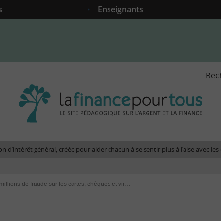
s
Enseignants
Rec
La
fina
pour
tous
-
Le
n d’intérêt général, créée pour aider chacun à se sentir plus à l’aise avec l
site
péda
sur
800 millions de fraude sur les cartes, chèques et virement en France en 2016
l'arg
et
la
fina