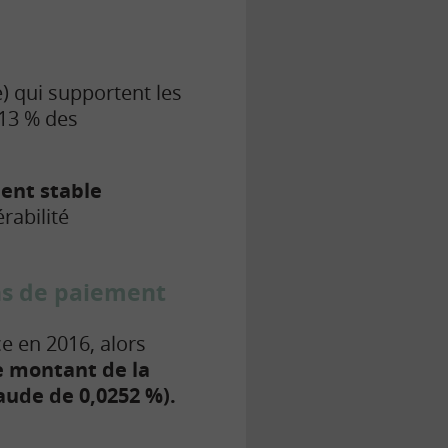
) qui supportent les
 13 % des
ent stable
érabilité
ens de paiement
e en 2016, alors
e montant de la
raude de 0,0252 %).