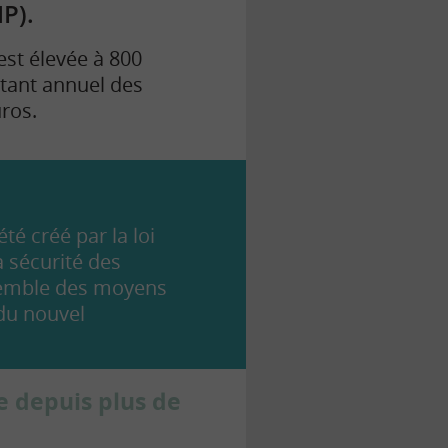
P).
est élevée à 800
tant annuel des
uros.
 été créé par la loi
 sécurité des
semble des
moyens
 du nouvel
e depuis plus de