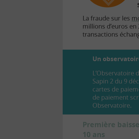
La fraude sur les
mo
millions d’euros en
transactions échang
Un observatoir
L’Observatoire 
Sapin 2 du 9 déc
cartes de paiem
de paiement scr
Observatoire.
Première baisse
10 ans