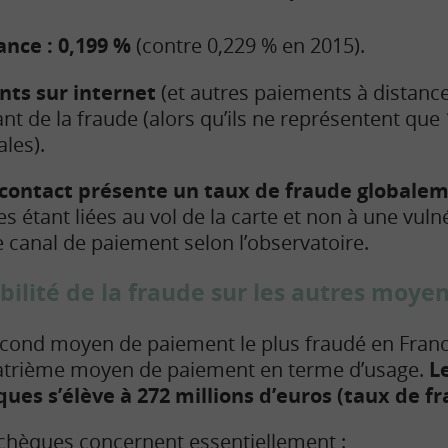
nce : 0,199 %
(contre 0,229 % en 2015).
ts sur internet
(et autres paiements à distance
nt de la fraude (alors qu’ils ne représentent que
les).
contact présente un taux de fraude globalem
es étant liées au vol de la carte et non à une vuln
 canal de paiement selon l’observatoire.
abilité de la fraude sur les autres moy
econd moyen de paiement le plus fraudé en Franc
quatrième moyen de paiement en terme d’usage.
L
ques s’élève à 272 millions d’euros (taux de f
 chèques concernent essentiellement :