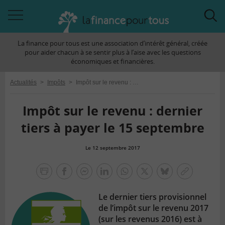
Accéder
Acc
à
à
La finance pour tous est une association d’intérêt général, créée
la
la
pour aider chacun à se sentir plus à l’aise avec les questions
navigation
rec
économiques et financières.
Actualités
>
Impôts
>
Impôt sur le revenu : dernier tiers à payer le 15 septembre
Impôt sur le revenu : dernier
tiers à payer le 15 septembre
Le 12 septembre 2017
la
finance
facebook
facebook
Linkedin
Whatsapp
Twitter
bluesky
Copier
pour
messenger
le
tous
Le dernier tiers provisionnel
lien
de l’impôt sur le revenu 2017
(sur les revenus 2016) est à