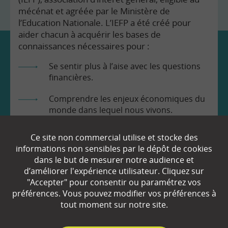
mécénat et agréée par le Ministère de
l’Education Nationale. L’IEFP a été créé pour
aider chacun à acquérir les bases de
connaissances nécessaires pour :
Se sentir plus à l’aise avec les questions
financières.
Comprendre les enjeux économiques du
monde dans lequel nous vivons.
Prendre en toute connaissance de cause
Ce site non commercial utilise et stocke des
les décisions qui nous concernent.
informations non sensibles par le dépôt de cookies
dans le but de mesurer notre audience et
d’améliorer l'expérience utilisateur. Cliquez sur
"Accepter" pour consentir ou paramétrez vos
préférences. Vous pouvez modifier vos préférences à
tout moment sur notre site.
EN SAVOIR
+