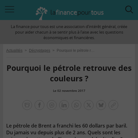
Accéder
Acc
à
à
La finance pour tous est une association d’intérêt général, créée
la
la
pour aider chacun à se sentir plus à l’aise avec les questions
navigation
rec
économiques et financières.
Actualités
>
Décryptages
>
Pourquoi le pétrole retrouve des couleurs ?
Pourquoi le pétrole retrouve des
couleurs ?
Le 02 novembre 2017
la
finance
facebook
facebook
Linkedin
Whatsapp
Twitter
bluesky
Copier
pour
messenger
le
tous
lien
Le pétrole de Brent a franchi les 60 dollars par baril.
Du jamais vu depuis plus de 2 ans. Quels sont les